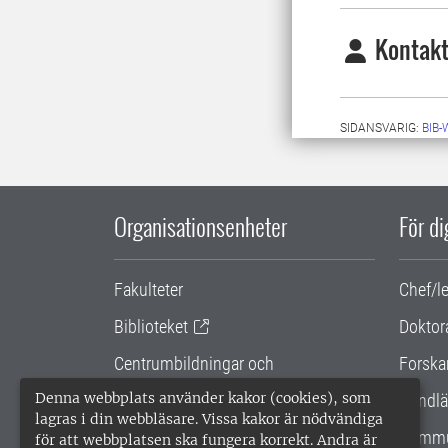
Kontakt
SIDANSVARIG:
BIB
Organisationsenheter
För d
Fakulteter
Chef/l
Biblioteket
Doktor
Centrumbildningar och
Forska
samarbetsprojekt
Denna webbplats använder kakor (cookies), som
Handlä
lagras i din webbläsare. Vissa kakor är nödvändiga
Gemensamma verksamhetsstödet
Kommu
för att webbplatsen ska fungera korrekt. Andra är