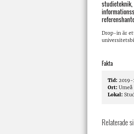
studieteknik,
informations
referenshante
Drop-in är e
universitetsb
Fakta
Tid:
2019-1
Ort:
Umeå
Lokal:
Stud
Relaterade si