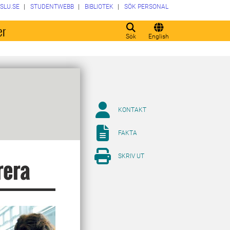
SLU.SE
STUDENTWEBB
BIBLIOTEK
SÖK PERSONAL
er
Sök
English
KONTAKT
FAKTA
SKRIV UT
rera