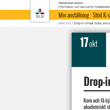
Medarbetarwebben
Information och service för medarbetar
Till startsida
Min anställning
Stöd & s
start mw
/
Drop-in Umeå: Söka, skriva
17
okt
Drop-i
Kom och få hj
akademiskt s