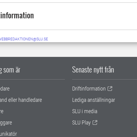
information
-WEBBREDAKTIONEN@SLU.SE
ig som är
Senaste nytt från
edare
Driftinformation
and eller handledare
Lediga anställningar
re
SLU i media
ggare
SLU Play
nikatör