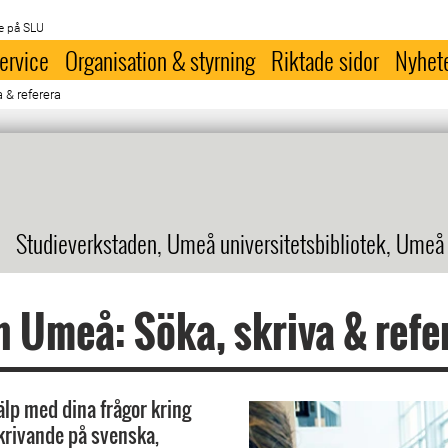
e på SLU
ervice
Organisation & styrning
Riktade sidor
Nyhet
 & referera
Studieverkstaden, Umeå universitetsbibliotek, Umeå
n Umeå: Söka, skriva & refe
älp med dina frågor kring
krivande på svenska,