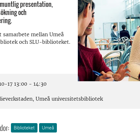
 muntlig presentation,
sökning och
ring.
tt samarbete mellan Umeå
ibliotek och SLU-biblioteket.
0-17 13:00 - 14:30
ieverkstaden, Umeå universitetsbibliotek
dor:
Biblioteket
Umeå