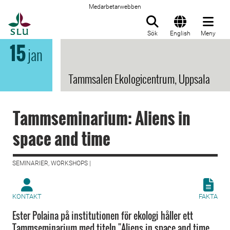
Medarbetarwebben
Till startsida
Sök
English
Meny
15
jan
Tammsalen Ekologicentrum, Uppsala
Tammseminarium: Aliens in
space and time
SEMINARIER, WORKSHOPS |
KONTAKT
FAKTA
Ester Polaina på institutionen för ekologi håller ett
Tammseminarium med titeln "Aliens in space and time,