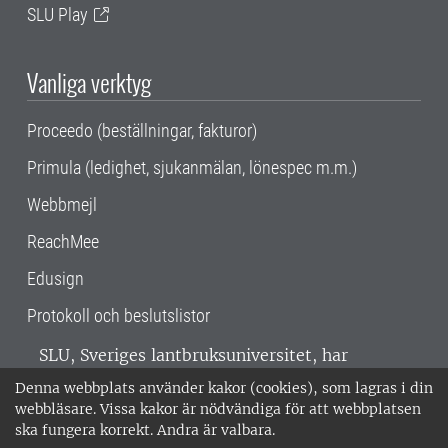
SLU Play
Vanliga verktyg
Proceedo (beställningar, fakturor)
Primula (ledighet, sjukanmälan, lönespec m.m.)
Webbmejl
ReachMee
Edusign
Protokoll och beslutslistor
SLU, Sveriges lantbruksuniversitet, har
verksamhet över hela Sverige. Huvudorter är
Denna webbplats använder kakor (cookies), som lagras i din
Alnarp, Uppsala och Umeå.
SLU är
webbläsare. Vissa kakor är nödvändiga för att webbplatsen
miljöcertifierat enligt ISO 14001. •
Telefon:
ska fungera korrekt. Andra är valbara.