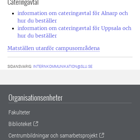
Cateringavtal
information om cateringavtal för Alnarp och
hur du beställer
information om cateringavtal för Uppsala och
hur du beställer
Matställen utanför campusområdena
SIDANSVARIG:
INTERNKOMMUNIKATION@SLU.SE
Organisationsenheter
Fakulteter
Biblioteket
Centrumbildningar och samarbetsprojekt