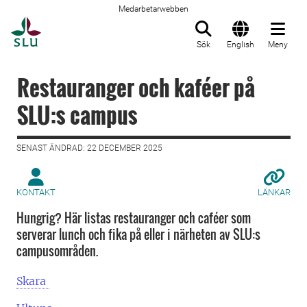
Medarbetarwebben
Till startsida
Sök
English
Meny
Restauranger och kaféer på
SLU:s campus
SENAST ÄNDRAD: 22 DECEMBER 2025
KONTAKT
LÄNKAR
Hungrig? Här listas restauranger och caféer som
serverar lunch och fika på eller i närheten av SLU:s
campusområden.
Skara