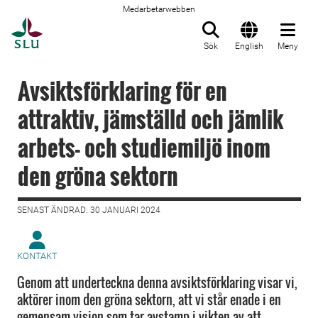
Medarbetarwebben
Till startsida
Sök
English
Meny
Avsiktsförklaring för en
attraktiv, jämställd och jämlik
arbets- och studiemiljö inom
den gröna sektorn
SENAST ÄNDRAD: 30 JANUARI 2024
KONTAKT
Genom att underteckna denna avsiktsförklaring visar vi,
aktörer inom den gröna sektorn, att vi står enade i en
gemensam vision som tar avstamp i vikten av att