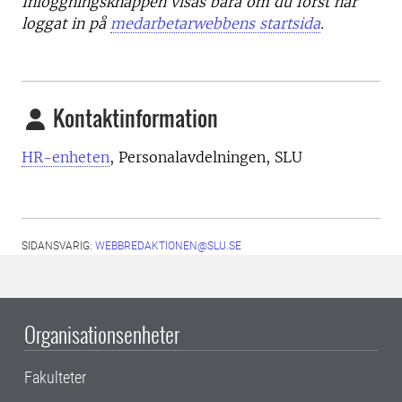
Inloggningsknappen visas bara om du först har
loggat in på
medarbetarwebbens startsida
.
Kontaktinformation
HR-enheten
, Personalavdelningen, SLU
SIDANSVARIG:
WEBBREDAKTIONEN@SLU.SE
Organisationsenheter
Fakulteter