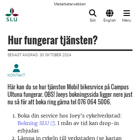
Medarbetarwebben
Till startsida
Sök
English
Meny
Hur fungerar tjänsten?
SENAST ÄNDRAD: 30 OKTOBER 2024
KONTAKT
Här kan du se hur tjänsten Mobil bikesrvice på Campus
Ultuna fungerar. OBS! Joeys bokningssida ligger nere just
nu så för att boka ring gärna tel 076 064 5006.
Boka din service hos Joey’s cykelverkstad:
Bokning SLU
.
I mån av tid kan
drop
-in
erbjudas
Lämna in cykeln till verkstaden (se kartan