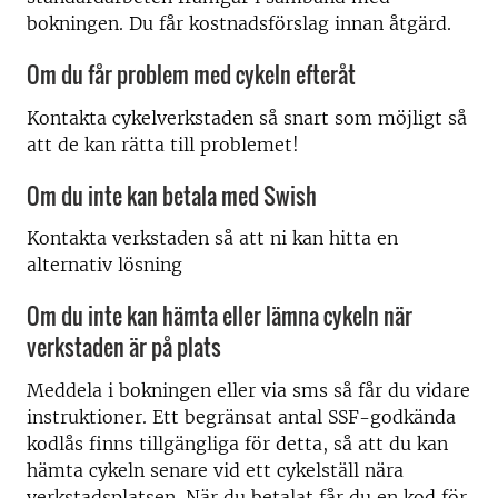
bokningen. Du får kostnadsförslag innan åtgärd.
Om du får problem med cykeln efteråt
K
ontakta
cykelverkstaden
så snart som möjligt
så
att de kan rätta till problemet
!
Om du inte kan betala med Swish
Kontakta verkstaden
så att ni kan hitta en
alternativ lösning
Om du inte kan hämta eller lämna cykeln när
verkstaden är på plats
Meddela i bokningen eller
via sms
så får du vidare
instruktioner.
Ett
begränsat
antal SSF-godkända
kodlås finns tillgängliga för detta, så att du kan
hämta cykeln senare vid ett cykelställ nära
verkstadsplatsen.
När du betalat
får
du
en kod för