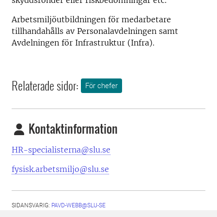
skyddsronder eller riskbedömningar etc.
Arbetsmiljöutbildningen för medarbetare
tillhandahålls av Personalavdelningen samt
Avdelningen för Infrastruktur (Infra).
Relaterade sidor:
För chefer
Kontaktinformation
HR-specialisterna@slu.se
fysisk.arbetsmiljo@slu.se
SIDANSVARIG:
PAVD-WEBB@SLU-SE