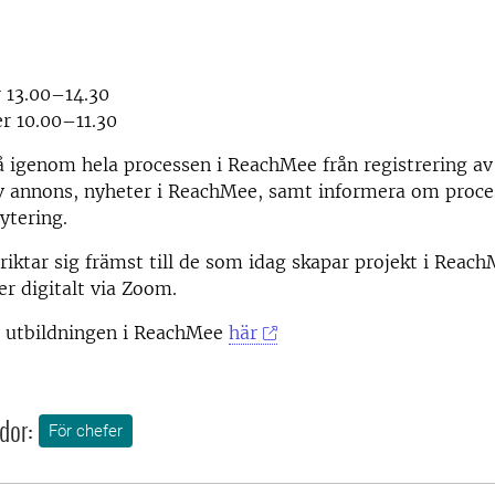
 13.00–14.30
r 10.00–11.30
igenom hela processen i ReachMee från registrering av p
av annons, nyheter i ReachMee, samt informera om proce
ytering.
riktar sig främst till de som idag skapar projekt i Reach
er digitalt via Zoom.
l utbildningen i ReachMee
här
dor:
För chefer