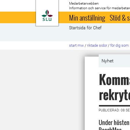
Medarbetarwebben
Information och service för medarbetar
Till startsida
Min anställning
Stöd & s
Startsida för Chef
start mw
/
riktade sidor
/
för dig som 
Nyhet
Komma
rekry
PUBLICERAD: 08 S
Under hösten 2