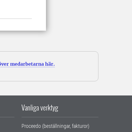
 över medarbetarna här.
Vanliga verktyg
Proceedo (beställningar, fakturor)