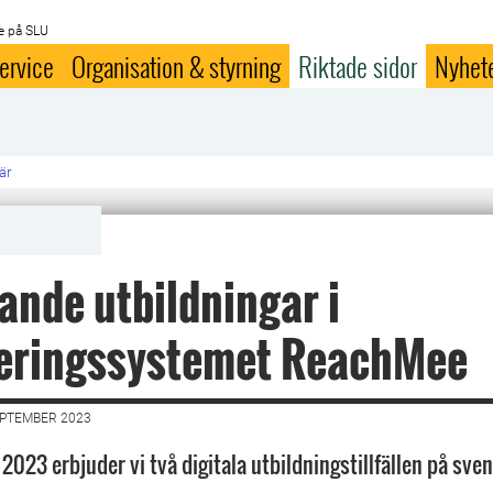
e på SLU
ervice
Organisation & styrning
Riktade sidor
Nyhet
är
nde utbildningar i
teringssystemet ReachMee
EPTEMBER 2023
023 erbjuder vi två digitala utbildningstillfällen på sven