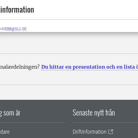
information
D-WEBB@SLU.SE
onalavdelningen?
Du hittar en presentation och en lista
ig som är
Senaste nytt från
edare
Driftinformation