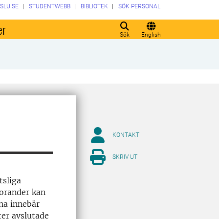
SLU.SE
STUDENTWEBB
BIBLIOTEK
SÖK PERSONAL
er
Sök
English
KONTAKT
SKRIV UT
tsliga
torander kan
na innebär
ter avslutade