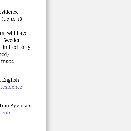
residence
 (up to 18
s, will have
in Sweden
 limited to 15
ted)
e made
n English-
residence
ation Agency’s
dents -