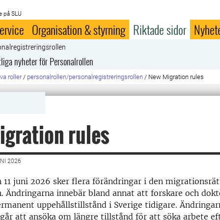
e på SLU
ervice
Organisation & styrning
Riktade sidor
Nyhet
nalregistreringsrollen
liga nyheter för Personalrollen
va roller
/
personalrollen/personalregistreringsrollen
/
New Migration rules
gration rules
NI 2026
h 11 juni 2026 sker flera förändringar i den migrationsrät
n. Ändringarna innebär bland annat att forskare och dok
manent uppehållstillstånd i Sverige tidigare. Ändringar
 går att ansöka om längre tillstånd för att söka arbete ef