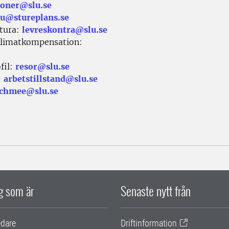
loner@slu.se
lu@stureplans.se
ktura:
levreskontra@slu.se
 klimatkompensation:
fil:
resor@slu.se
:
arbetstillstand@slu.se
achmee@slu.se
ig som är
Senaste nytt från
edare
Driftinformation