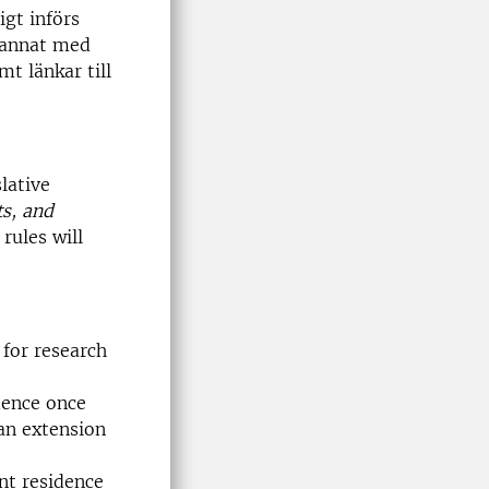
igt införs
d annat med
t länkar till
lative
s, and
rules will
 for research
dence once
an extension
nt residence