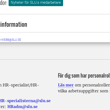
dor:
Nyheter för SLU:s medarbetare
information
D-WEBB@SLU.SE
För dig som har personalrol
din HR-specialist/HR-
Läs mer
om personalrollen
vilka
arbetsuppgifter som i
HR-specialisterna@slu.se
rer:
HRadm@slu.se