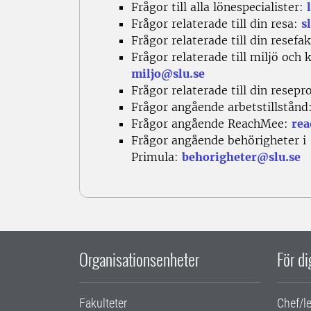
Frågor till alla lönespecialister:
Frågor relaterade till din resa:
s
Frågor relaterade till din resefa
Frågor relaterade till miljö och
miljo@slu.se
Frågor relaterade till din resepro
Frågor angående arbetstillstånd
Frågor angående ReachMee:
re
Frågor angående behörigheter i
Primula:
behorigheter@slu.se
Organisationsenheter
För d
Fakulteter
Chef/l