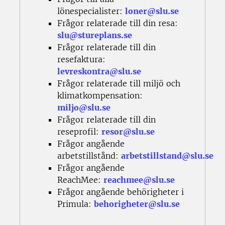
lönespecialister:
loner@slu.se
Frågor relaterade till din resa:
slu@stureplans.se
Frågor relaterade till din
resefaktura:
levreskontra@slu.se
Frågor relaterade till miljö och
klimatkompensation:
miljo@slu.se
Frågor relaterade till din
reseprofil:
resor@slu.se
Frågor angående
arbetstillstånd:
arbetstillstand@slu.se
Frågor angående
ReachMee:
reachmee@slu.se
Frågor angående behörigheter i
Primula:
behorigheter@slu.se