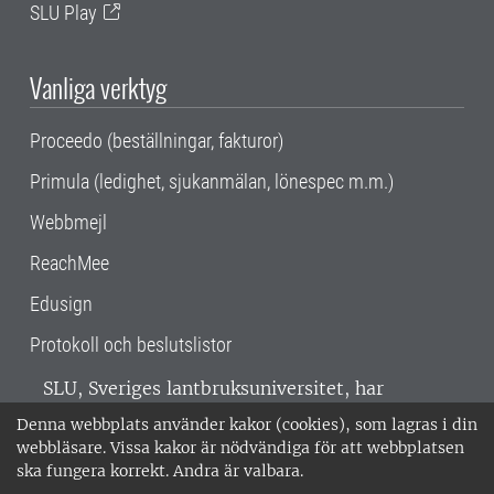
SLU Play
Vanliga verktyg
Proceedo (beställningar, fakturor)
Primula (ledighet, sjukanmälan, lönespec m.m.)
Webbmejl
ReachMee
Edusign
Protokoll och beslutslistor
SLU, Sveriges lantbruksuniversitet, har
verksamhet över hela Sverige. Huvudorter är
Denna webbplats använder kakor (cookies), som lagras i din
Alnarp, Uppsala och Umeå.
SLU är
webbläsare. Vissa kakor är nödvändiga för att webbplatsen
miljöcertifierat enligt ISO 14001. •
Telefon:
ska fungera korrekt. Andra är valbara.
018-67 10 00 • Org nr: 202100-2817 •
Om