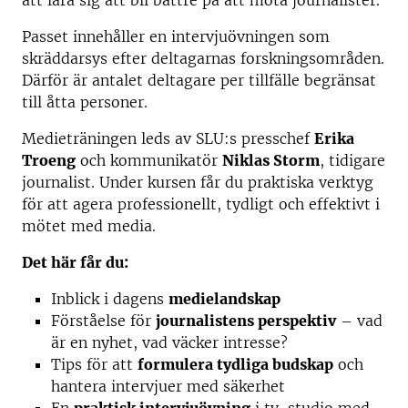
att lära sig att bli bättre på att möta journalister.
Passet innehåller en intervjuövningen som
skräddarsys efter deltagarnas forskningsområden.
Därför är antalet deltagare per tillfälle begränsat
till åtta personer.
Medieträningen leds av SLU:s presschef
Erika
Troeng
och kommunikatör
Niklas Storm
, tidigare
journalist. Under kursen får du praktiska verktyg
för att agera professionellt, tydligt och effektivt i
mötet med media.
Det här får du:
Inblick i dagens
medielandskap
Förståelse för
journalistens perspektiv
– vad
är en nyhet, vad väcker intresse?
Tips för att
formulera tydliga budskap
och
hantera intervjuer med säkerhet