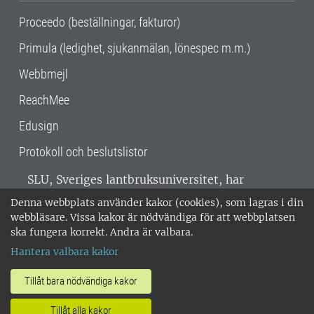
Proceedo (beställningar, fakturor)
Primula (ledighet, sjukanmälan, lönespec m.m.)
Webbmejl
ReachMee
Edusign
Protokoll och beslutslistor
SLU, Sveriges lantbruksuniversitet, har
verksamhet över hela Sverige. Huvudorter är
Denna webbplats använder kakor (cookies), som lagras i din
Alnarp, Uppsala och Umeå.
SLU är
webbläsare. Vissa kakor är nödvändiga för att webbplatsen
miljöcertifierat enligt ISO 14001. •
Telefon:
ska fungera korrekt. Andra är valbara.
018-67 10 00 • Org nr: 202100-2817 •
Om
Hantera valbara kakor
medarbetarwebben
•
SLU:s fakturaadress
•
Om SLU:s webbplatser
•
Vid KRIS
Tillåt bara nödvändiga kakor
•
Hantera kakor
•
Behandling av
Tillåt alla kakor
personuppgifter