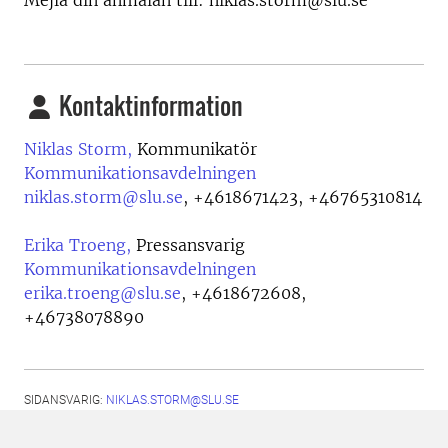
Mejla din anmälan till:
niklas.storm@slu.se
Kontaktinformation
Niklas Storm,
Kommunikatör
Kommunikationsavdelningen
niklas.storm@slu.se
,
+4618671423, +46765310814
Erika Troeng,
Pressansvarig
Kommunikationsavdelningen
erika.troeng@slu.se
,
+4618672608,
+46738078890
SIDANSVARIG:
NIKLAS.STORM@SLU.SE