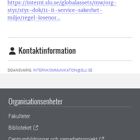
https://internt.slu.se/globalassets/mw/org-
styr/styr-dok/11-it-service-sakerhet-
miljo/regel-losenor…
Kontaktinformation
SIDANSVARIG:
INTERNKOMMUNIKATION@SLU.SE
Organisationsenheter
Fakulteter
Biblioteket
Centrumbildningar och samarbetsprojekt