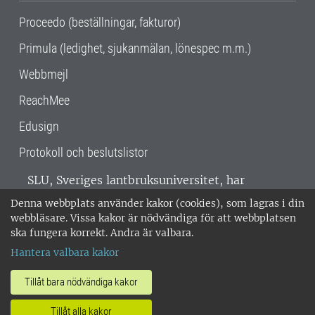
Proceedo (beställningar, fakturor)
Primula (ledighet, sjukanmälan, lönespec m.m.)
Webbmejl
ReachMee
Edusign
Protokoll och beslutslistor
SLU, Sveriges lantbruksuniversitet, har
verksamhet över hela Sverige. Huvudorter är
Denna webbplats använder kakor (cookies), som lagras i din
Alnarp, Uppsala och Umeå.
SLU är
webbläsare. Vissa kakor är nödvändiga för att webbplatsen
miljöcertifierat enligt ISO 14001. •
Telefon:
ska fungera korrekt. Andra är valbara.
018-67 10 00 • Org nr: 202100-2817 •
Om
Hantera valbara kakor
medarbetarwebben
•
SLU:s fakturaadress
•
Om SLU:s webbplatser
•
Vid KRIS
Tillåt bara nödvändiga kakor
•
Hantera kakor
•
Behandling av
Tillåt alla kakor
personuppgifter