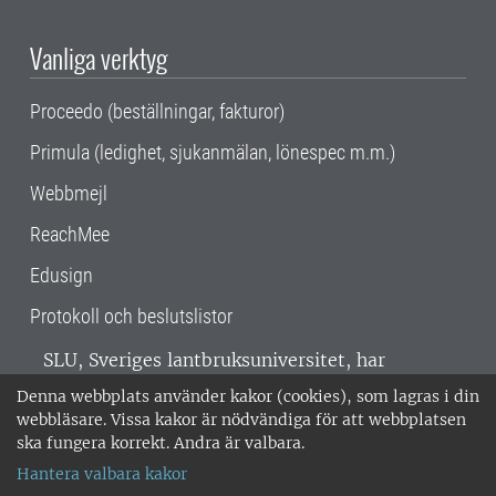
Vanliga verktyg
Proceedo (beställningar, fakturor)
Primula (ledighet, sjukanmälan, lönespec m.m.)
Webbmejl
ReachMee
Edusign
Protokoll och beslutslistor
SLU, Sveriges lantbruksuniversitet, har
verksamhet över hela Sverige. Huvudorter är
Denna webbplats använder kakor (cookies), som lagras i din
Alnarp, Uppsala och Umeå.
SLU är
webbläsare. Vissa kakor är nödvändiga för att webbplatsen
miljöcertifierat enligt ISO 14001. •
Telefon:
ska fungera korrekt. Andra är valbara.
018-67 10 00 • Org nr: 202100-2817 •
Om
Hantera valbara kakor
medarbetarwebben
•
SLU:s fakturaadress
•