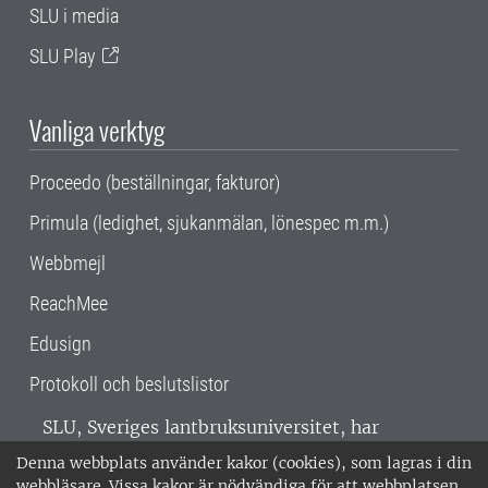
SLU i media
SLU Play
Vanliga verktyg
Proceedo (beställningar, fakturor)
Primula (ledighet, sjukanmälan, lönespec m.m.)
Webbmejl
ReachMee
Edusign
Protokoll och beslutslistor
SLU, Sveriges lantbruksuniversitet, har
verksamhet över hela Sverige. Huvudorter är
Denna webbplats använder kakor (cookies), som lagras i din
Alnarp, Uppsala och Umeå.
SLU är
webbläsare. Vissa kakor är nödvändiga för att webbplatsen