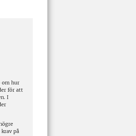
p om hur
er för att
n. I
der
 högre
 krav på