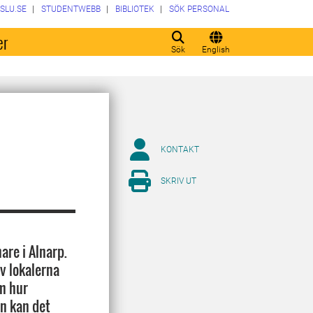
SLU.SE
STUDENTWEBB
BIBLIOTEK
SÖK PERSONAL
er
Sök
English
KONTAKT
SKRIV UT
re i Alnarp.
v lokalerna
m hur
en kan det