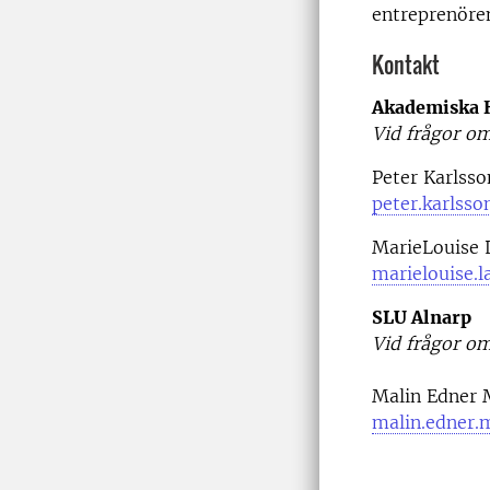
entreprenöre
Kontakt
Akademiska 
Vid frågor om
Peter Karlss
peter.karlss
MarieLouise 
marielouise.
SLU Alnarp
Vid frågor om
Malin Edner 
malin.edner.