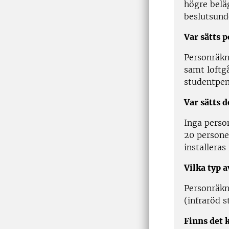
högre beläg
beslutsund
Var sätts 
Personräkn
samt loftg
studentpen
Var sätts d
Inga person
20 persone
installeras
Vilka typ 
Personräkn
(infraröd s
Finns det 