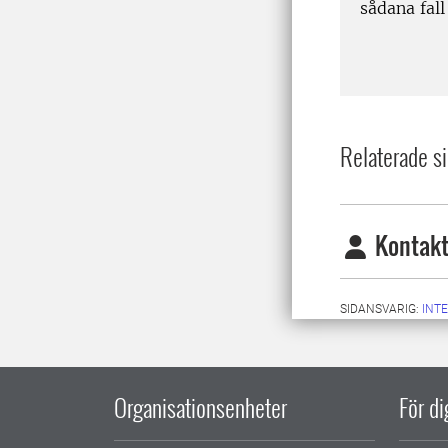
sådana fal
Relaterade si
Kontakt
SIDANSVARIG:
INT
Organisationsenheter
För d