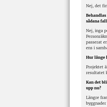
Nej, det f
Behandlas 
sådana fal
Nej, inga 
Personräkn
passerat en
ens i samb
Hur länge 
Projektet 
resultatet
Kan det bl
upp nu?
Längre fram
byggnader 