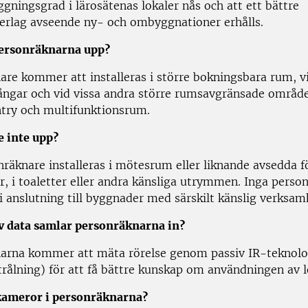
gningsgrad i lärosätenas lokaler nås och att ett bättre
erlag avseende ny- och ombyggnationer erhålls.
personräknarna upp?
are kommer att installeras i större bokningsbara rum, v
ångar och vid vissa andra större rumsavgränsade områd
try och multifunktionsrum.
e inte upp?
räknare installeras i mötesrum eller liknande avsedda fö
r, i toaletter eller andra känsliga utrymmen. Inga perso
 i anslutning till byggnader med särskilt känslig verksam
av data samlar personräknarna in?
arna kommer att mäta rörelse genom passiv IR-teknolo
trålning) för att få bättre kunskap om användningen av l
kameror i personräknarna?