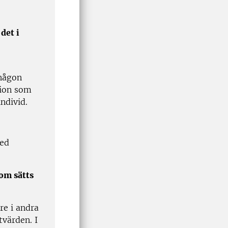
det i
 någon
tion som
ndivid.
med
som sätts
re i andra
tvärden. I