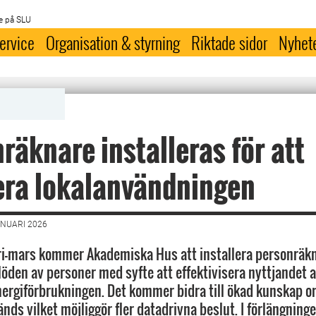
e på SLU
ervice
Organisation & styrning
Riktade sidor
Nyhet
räknare installeras för att
era lokalanvändningen
ANUARI 2026
i-mars kommer Akademiska Hus att installera personräkna
löden av personer med syfte att effektivisera nyttjandet a
ergiförbrukningen. Det kommer bidra till ökad kunskap o
nds vilket möjliggör fler datadrivna beslut. I förlängning