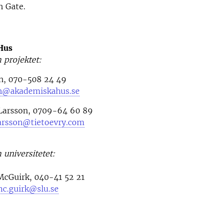
n Gate.
Hus
 projektet:
on, 070-508 24 49
on@akademiskahus.se
Larsson, 0709-64 60 89
larsson@tietoevry.com
 universitetet:
McGuirk, 040-41 52 21
mc.guirk@slu.se