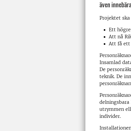
även innebära
Projektet ska 
Ett högre
Att nå Ri
Att få et
Personräknar
Insamlad data
De personräkn
teknik. De in
personräknar
Personräknare
delningsbara 
utrymmen elle
individer.
Installatione