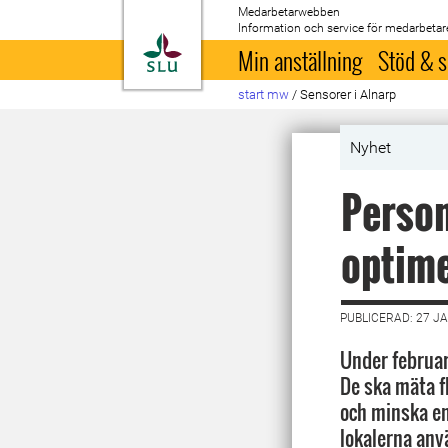
Medarbetarwebben
Information och service för medarbetar
Till startsida
Min anställning
Stöd & s
start mw
/
Sensorer i Alnarp
Nyhet
Person
optim
PUBLICERAD: 27 J
Under februar
De ska mäta f
och minska en
lokalerna anvä