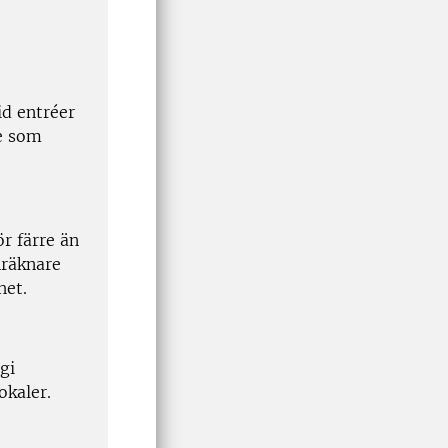
id entréer
e som
r färre än
nräknare
het.
gi
okaler.