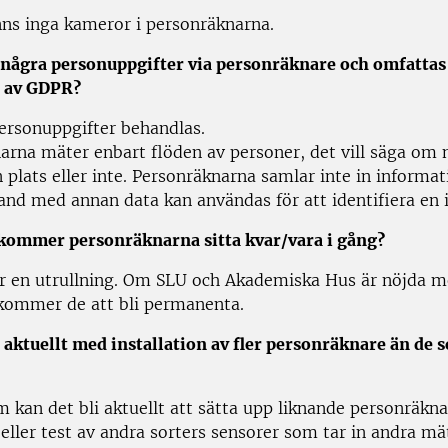
inns inga kameror i personräknarna.
några personuppgifter via personräknare och omfattas 
l av GDPR?
personuppgifter behandlas.
arna mäter enbart flöden av personer, det vill säga om
 plats eller inte. Personräknarna samlar inte in informa
and med annan data kan användas för att identifiera en i
kommer personräknarna sitta kvar/vara i gång?
är en utrullning. Om SLU och Akademiska Hus är nöjda 
 kommer de att bli permanenta.
i aktuellt med installation av fler personräknare än de 
 kan det bli aktuellt att sätta upp liknande personräkna
eller test av andra sorters sensorer som tar in andra mä