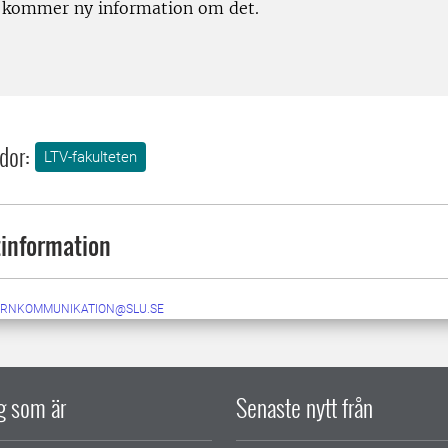
l kommer ny information om det.
dor:
LTV-fakulteten
information
ERNKOMMUNIKATION@SLU.SE
ig som är
Senaste nytt från