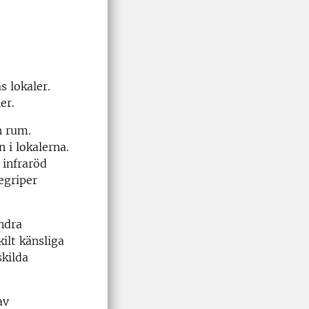
s lokaler.
er.
h rum.
 i lokalerna.
 infraröd
egriper
ndra
ilt känsliga
skilda
av