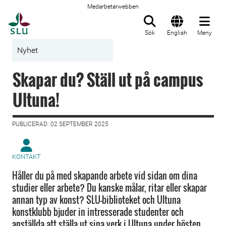
Medarbetarwebben
Till startsida
Sök
English
Meny
Nyhet
Skapar du? Ställ ut på campus
Ultuna!
PUBLICERAD: 02 SEPTEMBER 2025
KONTAKT
Håller du på med skapande arbete vid sidan om dina
studier eller arbete? Du kanske målar, ritar eller skapar
annan typ av konst? SLU-biblioteket och Ultuna
konstklubb bjuder in intresserade studenter och
anställda att ställa ut sina verk i Ultuna under hösten