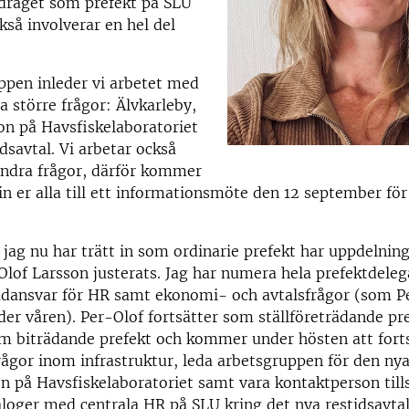
pdraget som prefekt på SLU
så involverar en hel del
ppen inleder vi arbetet med
a större frågor: Älvkarleby,
on på Havsfiskelaboratoriet
idsavtal. Vi arbetar också
dra frågor, därför kommer
 in er alla till ett informationsmöte den 12 september för
 jag nu har trätt in som ordinarie prefekt har uppdelnin
lof Larsson justerats. Jag har numera hela prefektdele
udansvar för HR samt ekonomi- och avtalsfrågor (som P
der våren). Per-Olof fortsätter som ställföreträdande pr
m biträdande prefekt och kommer under hösten att forts
ågor inom infrastruktur, leda arbetsgruppen för den ny
en på Havsfiskelaboratoriet samt vara kontaktperson ti
loger med centrala HR på SLU kring det nya restidsavtal