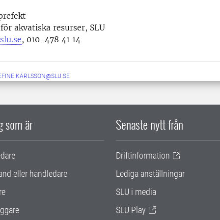
prefekt
 för akvatiska resurser, SLU
slu.se
, 010-478 41 14
EFINE.KARLSSON@SLU.SE
ig som är
Senaste nytt från
edare
Driftinformation
and eller handledare
Lediga anställningar
re
SLU i media
ggare
SLU Play