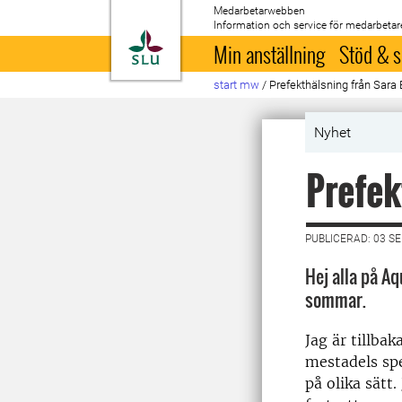
Medarbetarwebben
Information och service för medarbetar
Till startsida
Min anställning
Stöd & s
start mw
/
Prefekthälsning från Sara
Nyhet
Prefek
PUBLICERAD: 03 S
Hej alla på Aq
sommar.
Jag är tillba
mestadels spe
på olika sätt