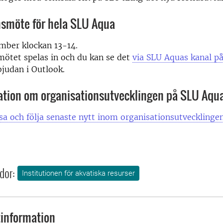
nsmöte för hela SLU Aqua
mber klockan 13-14.
ötet spelas in och du kan se det
via SLU Aquas kanal p
bjudan i Outlook.
ation om organisationsutvecklingen på SLU Aqu
sa och följa senaste nytt inom organisationsutvecklinge
dor:
Institutionen för akvatiska resurser
information