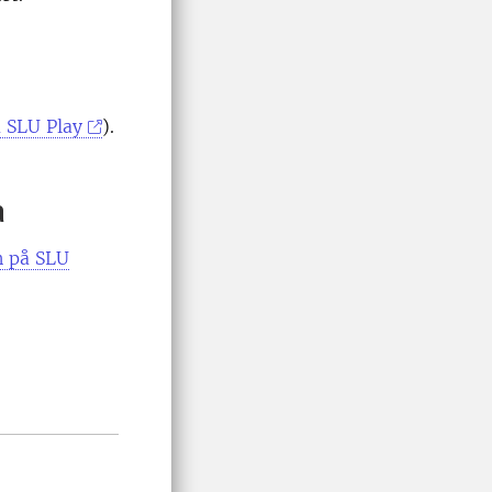
å SLU Play
).
a
n på SLU