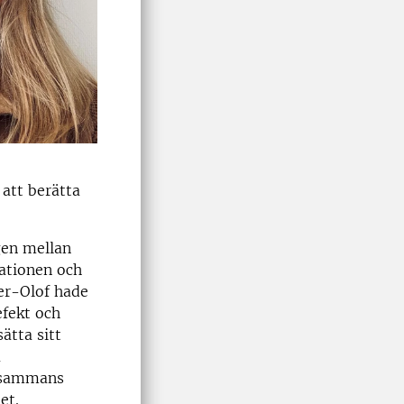
 att berätta
gen mellan
gationen och
er-Olof hade
efekt och
ätta sitt
a
llsammans
et.