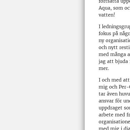
fortsatta up
Aqua, som ock
vatten!
I ledningsgru
fokus på någr
ny organisati
och nytt rest
med många an
jag att bjuda
mer.
I och med att
mig och Per-O
tar även huv
ansvar för un
uppdraget so
arbete med fr
organisation
med mig i dia