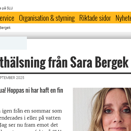
e på SLU
ervice
Organisation & styrning
Riktade sidor
Nyhet
 Bergek
thälsning från Sara Bergek
EPTEMBER 2025
ua! Hoppas ni har haft en fin
ka igen från en sommar som
nderades i eller på vatten
. Jag ser nu fram emot det