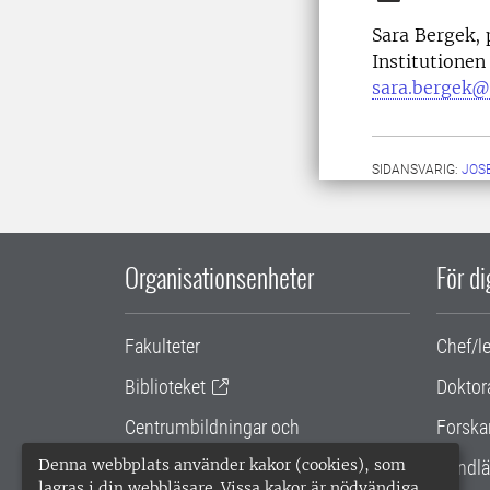
Sara Bergek,
Institutionen
sara.bergek@
SIDANSVARIG:
JOS
Organisationsenheter
För d
Fakulteter
Chef/l
Biblioteket
Doktor
Centrumbildningar och
Forska
samarbetsprojekt
Denna webbplats använder kakor (cookies), som
Handlä
lagras i din webbläsare. Vissa kakor är nödvändiga