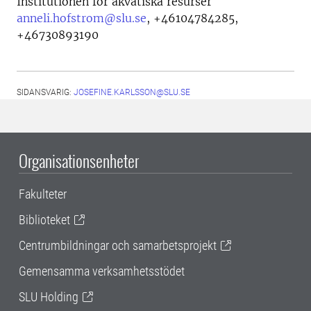
Institutionen för akvatiska resurser
anneli.hofstrom@slu.se
,
+46104784285,
+46730893190
SIDANSVARIG:
JOSEFINE.KARLSSON@SLU.SE
Organisationsenheter
Fakulteter
Biblioteket
Centrumbildningar och samarbetsprojekt
Gemensamma verksamhetsstödet
SLU Holding