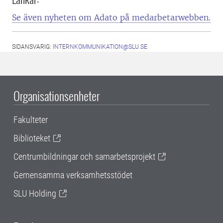
Se även nyheten om Adato på medarbetarwebben.
SIDANSVARIG:
INTERNKOMMUNIKATION@SLU.SE
Organisationsenheter
Fakulteter
Biblioteket
Centrumbildningar och samarbetsprojekt
Gemensamma verksamhetsstödet
SLU Holding