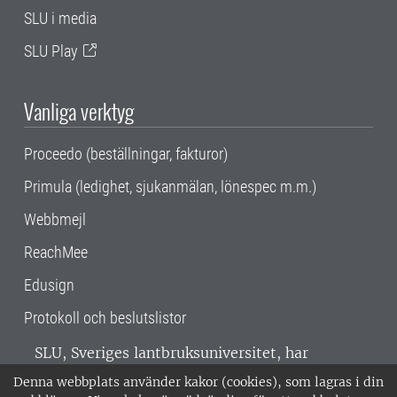
SLU i media
SLU Play
Vanliga verktyg
Proceedo (beställningar, fakturor)
Primula (ledighet, sjukanmälan, lönespec m.m.)
Webbmejl
ReachMee
Edusign
Protokoll och beslutslistor
SLU, Sveriges lantbruksuniversitet, har
verksamhet över hela Sverige. Huvudorter är
Denna webbplats använder kakor (cookies), som lagras i din
Alnarp, Uppsala och Umeå.
SLU är