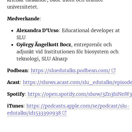
universitetet.
Medverkande
:
Alexandra D’Urso
: Educational developer at
SLU
György Ängelkott Bocz
, entreprenör och
adjunkt vid Institutionen för biosystem och
teknologi, SLU Alnarp
Podbean
:
https://sluedutalks.podbean.com/
Acast
:
https://shows.acast.com/slu_edutalks/episod
Spotify
:
https://open.spotify.com/show/3Zn3hiNn
iTunes
:
https://podcasts.apple.com/se/podcast/slu-
edutalks/id1533390938