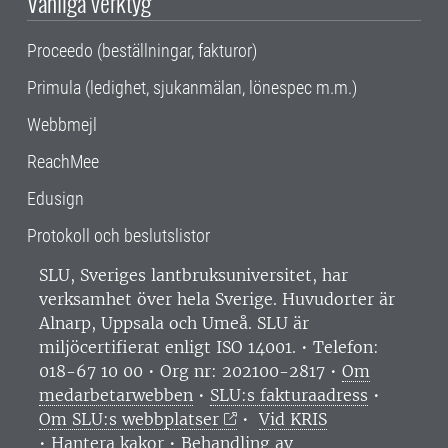
Vanliga verktyg
Proceedo (beställningar, fakturor)
Primula (ledighet, sjukanmälan, lönespec m.m.)
Webbmejl
ReachMee
Edusign
Protokoll och beslutslistor
SLU, Sveriges lantbruksuniversitet, har
verksamhet över hela Sverige. Huvudorter är
Alnarp, Uppsala och Umeå.
SLU är
miljöcertifierat enligt ISO 14001. •
Telefon:
018-67 10 00 • Org nr: 202100-2817 •
Om
medarbetarwebben
•
SLU:s fakturaadress
•
Om SLU:s webbplatser
•
Vid KRIS
•
Hantera kakor
•
Behandling av