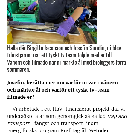
Hallå där Birgitta Jacobson och Josefin Sundin, ni blev
filmstjärnor när ett tyskt tv team följde med er till
Vänern och filmade när ni märkte ål med biologgers förra
sommaren.
Josefin, berätta mer om varför ni var i Vänern
och märkte ål och varför ett tyskt tv-team
filmade er?
– Vi arbetade i ett HaV-finansierat projekt där vi
undersökte ålar som genomgick så kallad
trap and
transport
– fångst och transport, inom
Energiforsks program Krafttag ål. Metoden