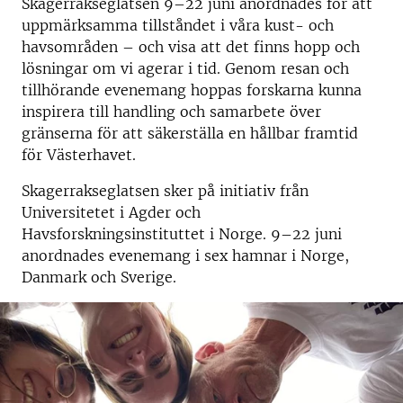
Skagerrakseglatsen 9–22 juni anordna
des
för
att
uppmärksamma tillståndet i våra kust- och
havsområden – och visa att det finns hopp och
lösningar om vi agerar i tid. Genom resan och
tillhörande evenemang hoppas forskarna kunna
inspirera till handling och samarbete över
gränserna för att säkerställa en hållbar framtid
för Västerhavet.
Skagerrakseglatsen sker på
initiativ
från
Universitetet i Agder och
Havsforskningsinstituttet i Norge. 9–22 juni
anordnades evenemang i sex hamnar i Norge,
Danmark och Sverige.