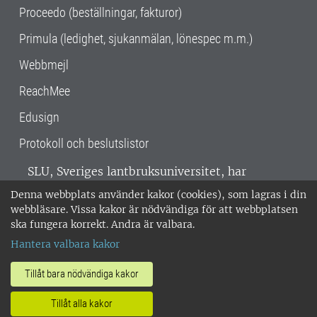
Proceedo (beställningar, fakturor)
Primula (ledighet, sjukanmälan, lönespec m.m.)
Webbmejl
ReachMee
Edusign
Protokoll och beslutslistor
SLU, Sveriges lantbruksuniversitet, har
verksamhet över hela Sverige. Huvudorter är
Denna webbplats använder kakor (cookies), som lagras i din
Alnarp, Uppsala och Umeå.
SLU är
webbläsare. Vissa kakor är nödvändiga för att webbplatsen
miljöcertifierat enligt ISO 14001. •
Telefon:
ska fungera korrekt. Andra är valbara.
018-67 10 00 • Org nr: 202100-2817 •
Om
Hantera valbara kakor
medarbetarwebben
•
SLU:s fakturaadress
•
Om SLU:s webbplatser
•
Vid KRIS
Tillåt bara nödvändiga kakor
•
Hantera kakor
•
Behandling av
Tillåt alla kakor
personuppgifter