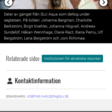
1/6
Previous
Next
Delar av gänget från SLU Aqua som deltog under
seglatsen. På bilden: Johanna Bergman, Charlotte
Berkström, Birgit Koehler, Johanna Högvall, Andreas
Sundelöf, Håkan Wennhage, Claire Ract, Illaria Perriu, Ulf
Bergström, Lena Bergström och Joni Riihimaa.
Relaterade sidor:
Institutionen för akvatiska resurser
Kontaktinformation
SIDANSVARIG:
JOSEFINE.KARLSSON@SLU.SE