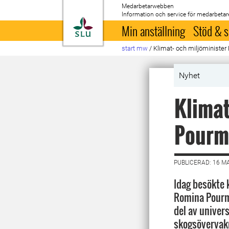
Medarbetarwebben
Information och service för medarbetar
Till startsida
Min anställning
Stöd & s
start mw
/
Klimat- och miljöministe
Nyhet
Klimat
Pourm
PUBLICERAD: 16 M
Idag besökte 
Romina Pourmo
del av univer
skogsövervakn