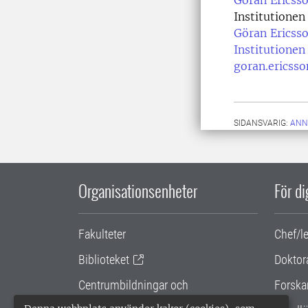
Göran Ericsso
Institutionen 
Göran Ericsso
Institutionen 
goran.ericss
SIDANSVARIG:
ANN
Organisationsenheter
För d
Fakulteter
Chef/l
Biblioteket
Doktor
Centrumbildningar och
Forska
samarbetsprojekt