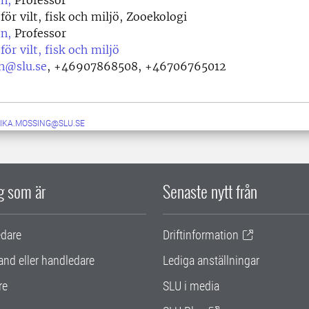
n,
Professor
för vilt, fisk och miljö, Zooekologi
n,
Professor
för vilt, fisk och miljö
on@slu.se
,
+46907868508, +46706765012
IKA.MOSSING@SLU.SE
ig som är
Senaste nytt från
edare
Driftinformation
and eller handledare
Lediga anställningar
re
SLU i media