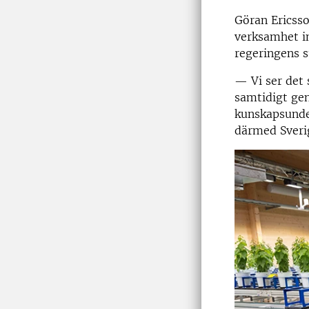
Göran Ericsso
verksamhet in
regeringens s
—
Vi ser det
samtidigt gen
kunskapsunder
därmed Sveri