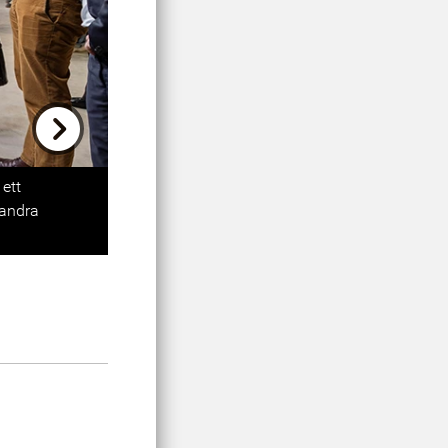
Next
ett
 andra