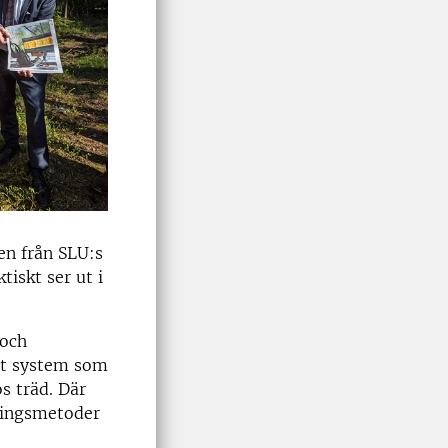
en från SLU:s
tiskt ser ut i
 och
at system som
s träd. Där
lingsmetoder