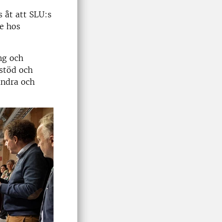
 åt att SLU:s
se hos
ng och
sstöd och
andra och