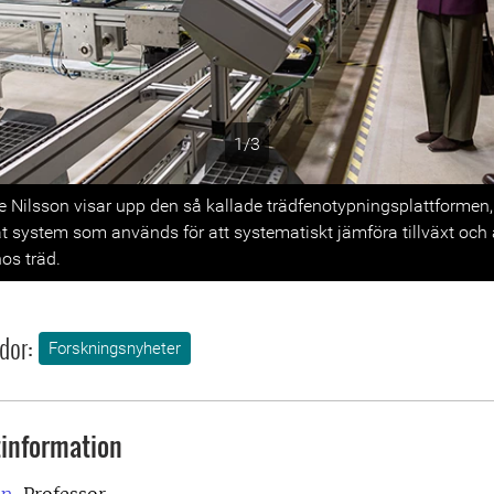
1/3
s
e Nilsson visar upp den så kallade trädfenotypningsplattformen, 
t system som används för att systematiskt jämföra tillväxt och
os träd.
dor:
Forskningsnyheter
information