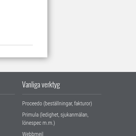
Vanliga verktyg
Proceedo (beställningar, fakturor)
Primula (ledighet, sjukanmälan,
lönespec m.m.)
Webbmejl