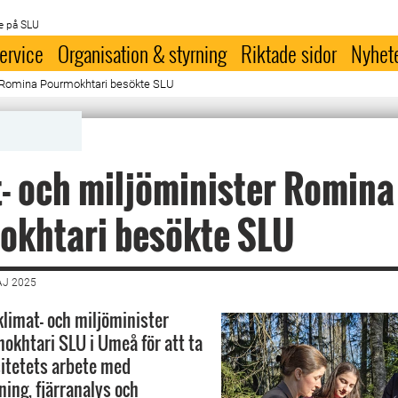
e på SLU
ervice
Organisation & styrning
Riktade sidor
Nyhet
r Romina Pourmokhtari besökte SLU
- och miljöminister Romina
okhtari besökte SLU
AJ 2025
klimat- och miljöminister
khtari SLU i Umeå för att ta
sitetets arbete med
ing, fjärranalys och