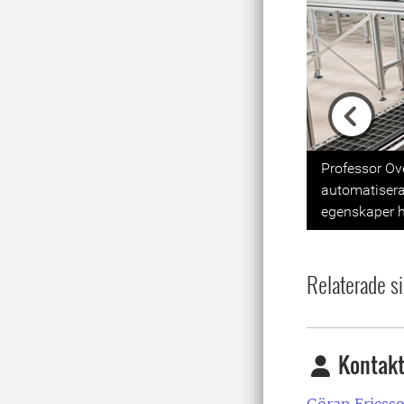
Previou
Professor Ov
automatisera
egenskaper h
Relaterade si
Kontakt