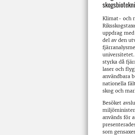
skogsbiotekni
Klimat- och 
Riksskogstaxe
uppdrag med 
del av den ut
fjärranalysm
universitetet
styrka då fjär
laser och flyg
användbara b
nationella fä
skog och mar
Besöket avsl
miljöminister
används för a
presenterade
som gensaxen 