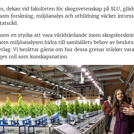
n, dekan vid fakulteten för skogsvetenskap på SLU, gläds
om forskning, miljöanalys och utbildning väcker intres
tatsråd.
 som en styrka att vara världsledande inom skogsforskni
om miljöanalysen bidra till samhällets behov av beslut
lag. Vi berättar gärna om hur dessa grenar stärker var
ges roll som kunskapsnation.