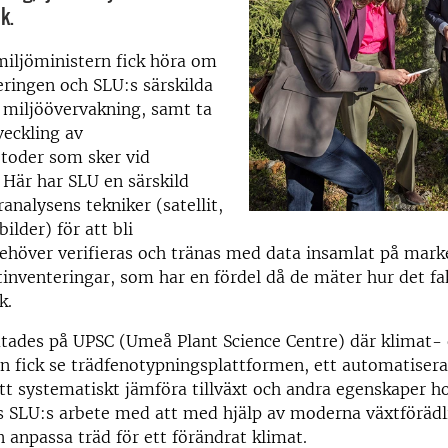
k.
miljöministern fick höra om
ringen och SLU:s särskilda
miljöövervakning, samt ta
veckling av
etoder som sker vid
. Här har SLU en särskild
ranalysens tekniker (satellit,
bilder) för att bli
ehöver verifieras och tränas med data insamlat på mark
ltinventeringar, som har en fördel då de mäter hur det fak
k.
utades på UPSC (Umeå Plant Science Centre) där klimat-
n fick se
trädfenotypningsplattformen
, ett automatiser
tt systematiskt jämföra tillväxt och andra egenskaper ho
s SLU:s arbete med att med hjälp av moderna växtföräd
anpassa träd för ett förändrat klimat.