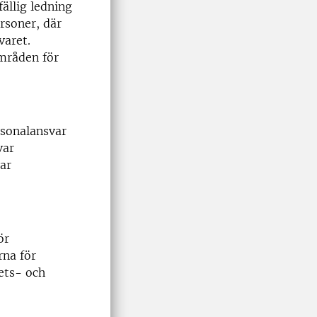
fällig ledning
ersoner, där
varet.
mråden för
rsonalansvar
var
ar
ör
rna för
ets- och