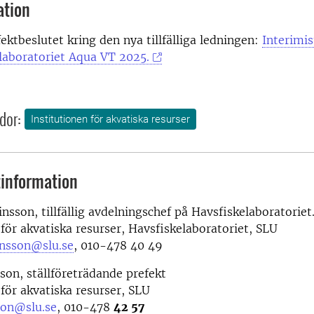
ation
ektbeslutet kring den nya tillfälliga ledningen:
Interimis
laboratoriet Aqua VT 2025.
dor:
Institutionen för akvatiska resurser
information
insson, tillfällig avdelningschef på Havsfiskelaboratoriet
 för akvatiska resurser, Havsfiskelaboratoriet, SLU
insson@slu.se
,
010-478 40 49
sson,
ställföreträdande prefekt
 för akvatiska resurser, SLU
son@slu.se
, 010-478
42 57