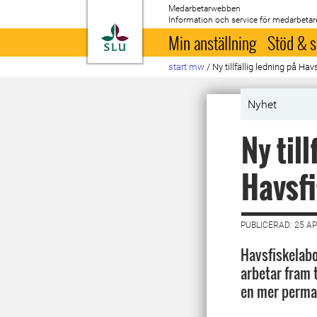
Medarbetarwebben
Information och service för medarbetar
Till startsida
Min anställning
Stöd & s
start mw
/
Ny tillfällig ledning på Hav
Nyhet
Ny till
Havsfi
PUBLICERAD: 25 AP
Havsfiskelabor
arbetar fram t
en mer perma