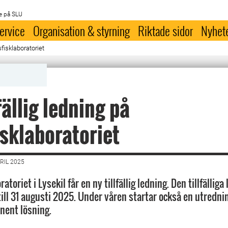
e på SLU
ervice
Organisation & styrning
Riktade sidor
Nyhet
sfisklaboratoriet
fällig ledning på
sklaboratoriet
RIL 2025
atoriet i Lysekil får en ny tillfällig ledning. Den tillfällig
ill 31 augusti 2025. Under våren startar också en utrednin
nent lösning.