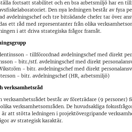
tälla fortsatt stabilitet och en bra arbetsmiljö har en till
Havsfiskelaboratoriet. Den nya ledningen består av fyra p
nad avdelningschef och tre biträdande chefer tar över ans
das ett råd med representanter från olika verksamhetso
ningen i att driva strategiska frågor framåt.
edningsgrupp
lentinsson - tillförordnad avdelningschef med direkt pe
sson - bitr./stf. avdelningschef med direkt personalans
ikström - bitr. avdelningschef med direkt personalansv
eterson - bitr. avdelningschef (HR, arbetsmiljö)
ch verksamhetsråd
 verksamhetsrådet består av företrädare (9 personer) f
 olika verksamhetsområden. De huvudsakliga fokusfrågo
 är att stötta ledningen i projektövergripande verksamh
ågor av strategisk karaktär.