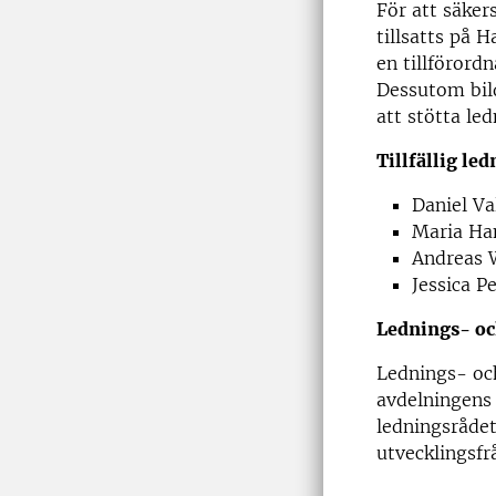
För att säkers
tillsatts på 
en tillförord
Dessutom bil
att stötta led
Tillfällig l
Daniel Va
Maria Han
Andreas W
Jessica P
Lednings- o
Lednings- och
avdelningens
ledningsrådet
utvecklingsfr