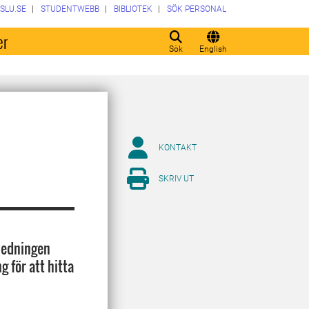
SLU.SE
STUDENTWEBB
BIBLIOTEK
SÖK PERSONAL
er
Sök
English
KONTAKT
SKRIV UT
a ledningen
g för att hitta