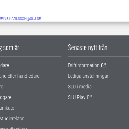
EFINE.KARLSSON@SLU.SE
ig som är
Senaste nytt från
edare
Driftinformation
and eller handledare
Lediga anställningar
re
SLU i media
ggare
SLU Play
nikatör
studierektor