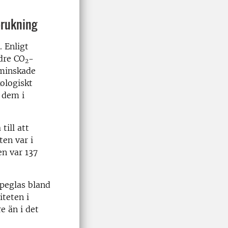
brukning
. Enligt
dre CO
-
2
 minskade
ologiskt
 dem i
till att
en var i
en var 137
peglas bland
iteten i
e än i det