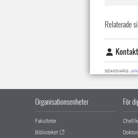
Relaterade si
Kontakt
SIDANSVARIG:
JAN
Organisationsenheter
För d
Fakulteter
Chef/l
Biblioteket
Doktor