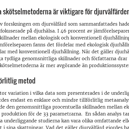
a skötselmetoderna är viktigare för djurvälfärde
av forskningen om djurvälfärd som sammanfattades hade
fokuserade på djurhälsa. I 46 procent av jämförelsepare
skillnader mellan ekologisk och konventionell djurhållning
mförelseparen fanns det fördelar med ekologisk djurhålln
lar med konventionell djurhållning. När det gäller djurh
ga tydliga genomsnittliga skillnader och författarna drar 
 skötselmetoderna är mer avgörande än produktionssyst
örlitlig metod
tor variation i vilka data som presenterades i de underl
rdes endast en enklare och mindre tillförlitlig metaanal
e den genomsnittliga procentuella skillnaden mellan ek
 produktion för de 33 parametrarna. En sådan analys ta
lika underliggande studierna kan vara olika omfattande ell
t i sina skattningar. Vad det gäller djurvälfärd gjordes 