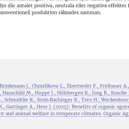
ys där antalet positiva, neutrala eller negativa effekter 
konventionell produktion räknades samman.
 Brinkmann J., Chmelikova L., Ebertseder F., Freibauer A.
, Hauschild M., Hoppe J., Hülsbergen K., Jung R., Kusche 
., Schmidtke K., Stein‑Bachinger K., Treu H., Weckenbroc
., Gattinger A., Hess J. (2025): Benefits of organic agric
t and animal welfare in temperate climates. Organic Agri