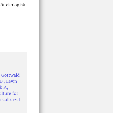
för ekologisk
, Gottwald
D., Levin
k P.,
ulture for
culture. I