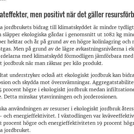
ateffekter, men positivt när det gäller resursför
a jordbrukets bidrag till klimatskyddet är mindre tydligt
 släpper ekologiska gårdar i genomsnitt ut 1082 kg min
per hektar och år på grund av en högre kolinlagring och
stgas. Men på grund av de lägre avkastningsnivåerna i ek
fördelarna med klimatskydd förmodligen jämförbara med
t jordbruk när man räknar per kilo produkt.
ltat understryker också att ekologiskt jordbruk kan bidra 
sion och skydda mot översvämningar. Aggregatstabilitet
 procent högre i ekologiskt jordbruk medan infiltration
. Detta minskar ytavrinningen och jorderosionen.
a användningen av resurser i ekologiskt jordbruk åters
- och energieffektivitet. I växtodlingen var kväveeffektiv
 procent högre och energieffektiviteten 19 procent högr
a jordbruket.