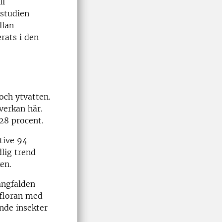
ll
 studien
llan
rats i den
och ytvatten.
verkan här.
28 procent.
tive 94
lig trend
en.
ångfalden
rfloran med
nde insekter