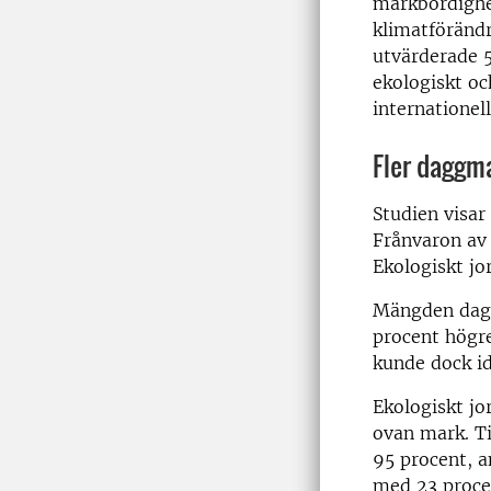
markbördighet
klimatförändri
utvärderade 5
ekologiskt oc
internationell
Fler daggma
Studien visar
Frånvaron av
Ekologiskt j
Mängden dagg
procent högre
kunde dock id
Ekologiskt jo
ovan mark. Ti
95 procent, a
med 23 proce