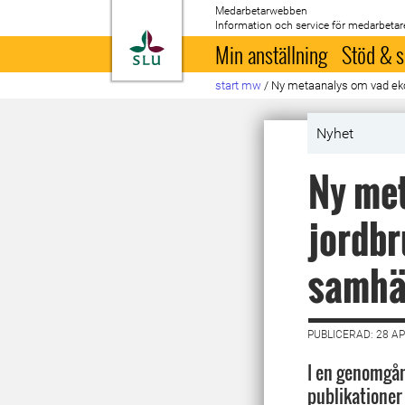
Medarbetarwebben
Information och service för medarbetar
Till startsida
Min anställning
Stöd & s
start mw
/
Ny metaanalys om vad eko
Nyhet
Ny met
jordbr
samhä
PUBLICERAD: 28 AP
I en genomgån
publikationer 