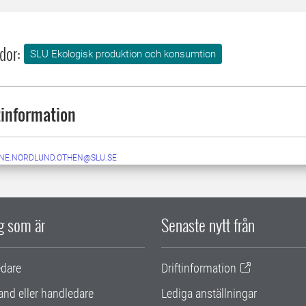
dor:
SLU Ekologisk produktion och konsumtion
information
NE.NORDLUND.OTHEN@SLU.SE
ig som är
Senaste nytt från
edare
Driftinformation
and eller handledare
Lediga anställningar