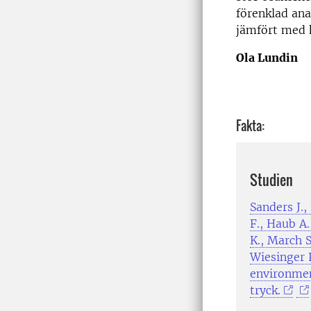
förenklad anal
jämfört med 
Ola Lundin
Fakta:
Studien
Sanders J.,
F., Haub A.
K., March S
Wiesinger K
environmen
tryck.