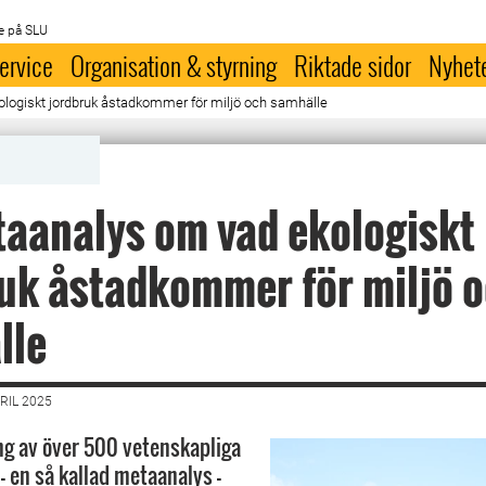
e på SLU
ervice
Organisation & styrning
Riktade sidor
Nyhet
logiskt jordbruk åstadkommer för miljö och samhälle
aanalys om vad ekologiskt
uk åstadkommer för miljö 
lle
RIL 2025
g av över 500 vetenskapliga
- en så kallad metaanalys –