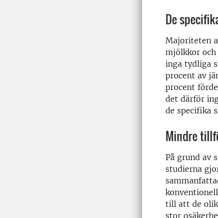
De specifik
Majoriteten 
mjölkkor och 
inga tydliga 
procent av jä
procent förde
det därför in
de specifika
Mindre tillf
På grund av s
studierna gjo
sammanfattad
konventionell
till att de o
stor osäkerhe