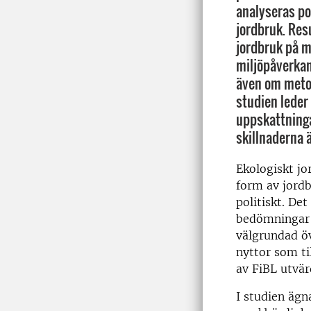
analyseras po
jordbruk. Resu
jordbruk på m
miljöpåverkan
även om meto
studien leder 
uppskattninga
skillnaderna 
Ekologiskt jo
form av jordb
politiskt. Det
bedömningar a
välgrundad öv
nyttor som ti
av FiBL utvär
I studien äg