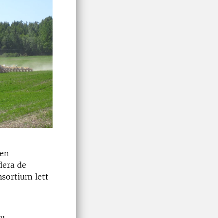
 en
dera de
nsortium lett