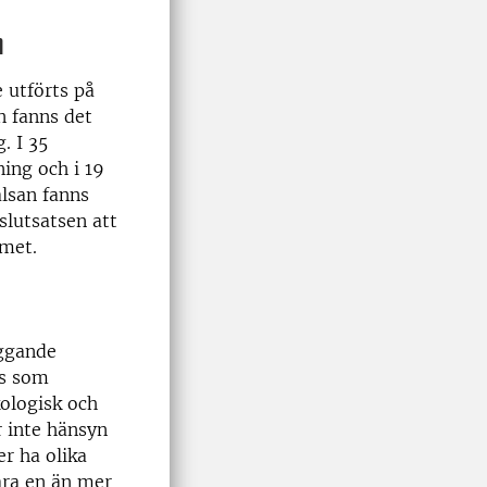
n
 utförts på
n fanns det
. I 35
ing och i 19
älsan fanns
slutsatsen att
emet.
iggande
ys som
ologisk och
r inte hänsyn
er ha olika
bara en än mer