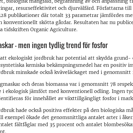
, biologisk mångfald, begränsning av och anpassning ti
ngar, resurseffektivitet och djurvälfärd. Författarna till
28 publikationer där totalt 33 parametrar jämfördes me
h konventionellt skötta gårdar. Resultaten har nu publice
a tidskriften Organic Agriculture.
skar - men ingen tydlig trend för fosfor
 att ekologiskt jordbruk har potential att skydda grund- 
 syntetiska kemiska bekämpningsmedel har en positiv in
ordbruk minskade också kväveläckaget med i genomsnitt 
maskar och deras biomassa var i genomsnitt 78 respek
 i ekologisk jämfört med konventionell odling. Ingen tyd
entifieras för innehållet av växttillgängligt fosfor i mark
rdbruk hade också positiva effekter på den biologiska m
ll exempel ökade det genomsnittliga antalet arter i åke
ntalet fältfåglar med 35 procent och antalet blombesöka
nt.