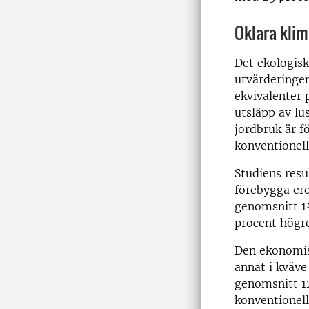
Oklara klim
Det ekologisk
utvärderingen
ekvivalenter 
utsläpp av lu
jordbruk är 
konventionell
Studiens resu
förebygga ero
genomsnitt 15
procent högre
Den ekonomisk
annat i kväve
genomsnitt 12
konventionell