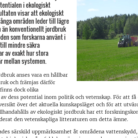
tentialen i ekologiskt
ltaten visar att ekologiskt
ånga områden leder till lägre
 än konventionellt jordbruk
den som forskarna använt i
till mindre säkra
r av exakt hur stora
är mellan systemen.
rdbruk anses vara en hållbar
ruk och främjas därför
 finns dock olika
v dess potential inom politik och vetenskap. För att få
ersikt över det aktuella kunskapsläget och för att utvär
llhandahålls av ekologiskt jordbruk har ett forskningsko
derat den vetenskapliga litteraturen om detta ämne.
nades särskild uppmärksamhet åt områdena vattenskydd,