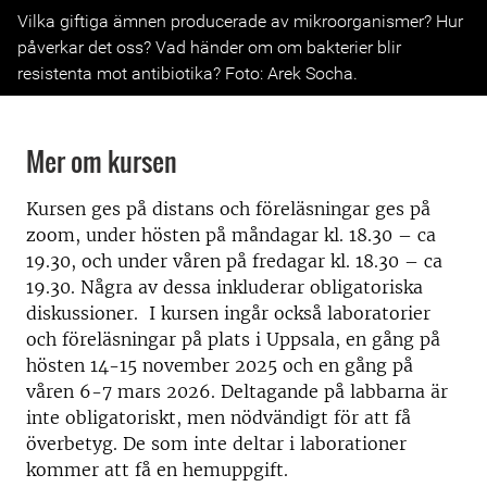
Previous
Next
Vilka giftiga ämnen producerade av mikroorganismer? Hur
påverkar det oss? Vad händer om om bakterier blir
resistenta mot antibiotika? Foto: Arek Socha.
Mer om kursen
Kursen ges på distans och föreläsningar ges på
zoom, under hösten på måndagar kl. 18.30 – ca
19.30, och under våren på fredagar kl. 18.30 – ca
19.30. Några av dessa inkluderar obligatoriska
diskussioner.
I k
ursen ingår också laboratorier
och föreläsningar på plats i Uppsala, en gång på
hösten 14-15 november 2025 och en gång på
våren 6-7 mars 2026. Deltagande på labbarna är
inte obligatoriskt, men nödvändigt för att få
överbetyg. De som inte deltar i laborationer
kommer att få en hemuppgift.