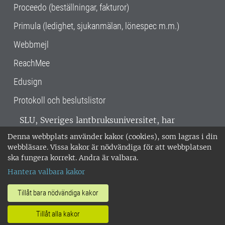
Proceedo (beställningar, fakturor)
Primula (ledighet, sjukanmälan, lönespec m.m.)
Webbmejl
ReachMee
Edusign
Protokoll och beslutslistor
SLU, Sveriges lantbruksuniversitet, har
verksamhet över hela Sverige. Huvudorter är
Denna webbplats använder kakor (cookies), som lagras i din
Alnarp, Uppsala och Umeå.
SLU är
webbläsare. Vissa kakor är nödvändiga för att webbplatsen
miljöcertifierat enligt ISO 14001. •
Telefon:
ska fungera korrekt. Andra är valbara.
018-67 10 00 • Org nr: 202100-2817 •
Om
Hantera valbara kakor
medarbetarwebben
•
SLU:s fakturaadress
•
Om SLU:s webbplatser
•
Vid KRIS
Tillåt bara nödvändiga kakor
•
Hantera kakor
•
Behandling av
Tillåt alla kakor
personuppgifter