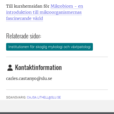
Till kurshemsidan för
Mikrobiom - en
introduktion till mikroorganismernas
fascinerande värld
Relaterade sidor:
Institutionen för skoglig mykologi och växtpatologi
Kontaktinformation
carles.castanyo@slu.se
SIDANSVARIG:
CAJSA.LITHELL@SLU.SE