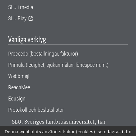
SLU i media
SLU Play
Vanliga verktyg
Proceedo (beställningar, fakturor)
Primula (ledighet, sjukanmälan, lönespec m.m.)
Webbmejl
ReachMee
Edusign
Protokoll och beslutslistor
SLU, Sveriges lantbruksuniversitet, har
verksamhet över hela Sverige. Huvudorter är
Denna webbplats använder kakor (cookies), som lagras i din