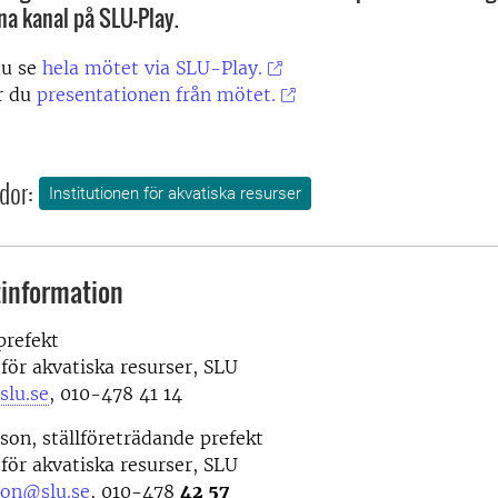
a kanal på SLU-Play.
u se
hela mötet via SLU-Play.
r du
presentationen från mötet.
dor:
Institutionen för akvatiska resurser
information
prefekt
 för akvatiska resurser, SLU
slu.se
, 010-478 41 14
sson,
ställföreträdande prefekt
 för akvatiska resurser, SLU
son@slu.se
, 010-478
42 57