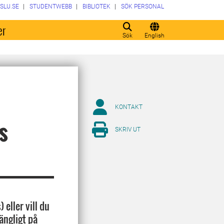
SLU.SE
STUDENTWEBB
BIBLIOTEK
SÖK PERSONAL
er
Sök
English
KONTAKT
s
SKRIV UT
eller vill du
ängligt på