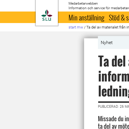
Medarbetarwebben
Information och service för medarbetar
Till startsida
Min anställning
Stöd & s
start mw
/
Ta del av materialet frå
Nyhet
Ta del
infor
ledni
PUBLICERAD: 26 M
Missade du in
ta del av möte