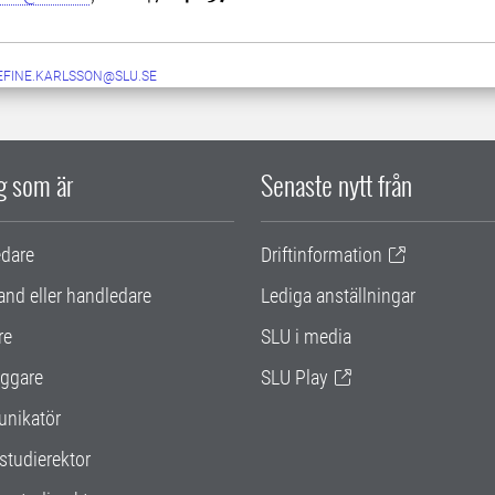
EFINE.KARLSSON@SLU.SE
ig som är
Senaste nytt från
edare
Driftinformation
and eller handledare
Lediga anställningar
re
SLU i media
ggare
SLU Play
nikatör
studierektor