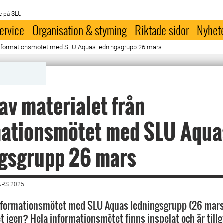
e på SLU
ervice
Organisation & styrning
Riktade sidor
Nyhet
n informationsmötet med SLU Aquas ledningsgrupp 26 mars
 av materialet från
mationsmötet med SLU Aqua
ngsgrupp 26 mars
ARS 2025
formationsmötet med SLU Aquas ledningsgrupp (26 mars) 
t igen? Hela informationsmötet finns inspelat och är tillg