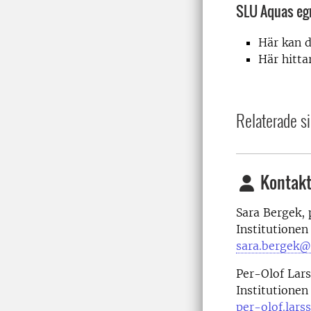
SLU Aquas egn
Här kan d
Här hitta
Relaterade si
Kontakt
Sara Bergek,
Institutionen
sara.bergek@
Per-Olof Lar
Institutionen
per-olof.lars