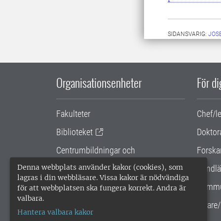
SIDANSVARIG:
JOS
Organisationsenheter
För d
Fakulteter
Chef/l
Biblioteket
Doktor
Centrumbildningar och
Forska
samarbetsprojekt
Denna webbplats använder kakor (cookies), som
Handlä
lagras i din webbläsare. Vissa kakor är nödvändiga
Gemensamma verksamhetsstödet
Kommu
för att webbplatsen ska fungera korrekt. Andra är
valbara.
SLU Holding
Lärare/
Hantera valbara kakor