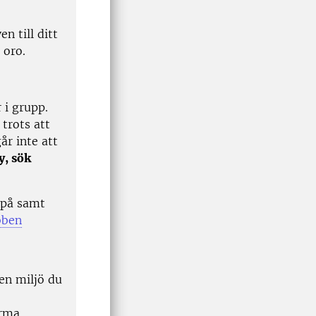
n till ditt
 oro.
 i grupp.
 trots att
år inte att
y, sök
 på samt
bben
den miljö du
rma.