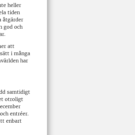
nte heller
ela tiden
a åtgärder
en god och
ar.
er att
 sätt i många
mvärlden har
ydd samtidigt
t otroligt
I december
och entréer.
att enbart