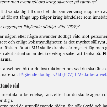
terar man eventuell oro kring säkerhet på campus?
ltid vända dig till din chef, din samverkansgrupp men äve
d för att fånga upp frågor kring händelser som innebär
r begreppet Pågående dödligt våld (PDV)?
är någon eller några använder dödligt våld mot personer
 sett och enligt Polismyndigheten är det mycket sällsynt,
ar. Risken för att SLU skulle drabbas är mycket låg men g
 en akut situation är det tre viktiga saker att tänka på:
Fl
larma.
tarwebben hittar du instruktioner om vad du ska tänka
smaterial:
Pågående dödligt våld (PDV) | Medarbetarwe
tande råd
 mentala förberedelse, tänk efter hur du skulle agera i 
r dig i.
merna med de grundläggande råden, fly, sök skydd och la