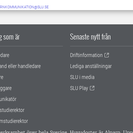
ERNKOMMUNIKATION@SLU.SE
ig som är
Senaste nytt från
edare
Driftinformation
and eller handledare
Lediga anställningar
re
SLU i media
ggare
SLU Play
nikatör
studierektor
mstudierektor
 verksamhet över hela Sverige. Huvudorter är Alnarp, U