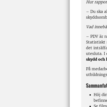
Hur rappor
– Du ska al
skyddsombu
Vad innebä
– PDV är n
Statistiskt
det inträff
utesluta. I
skydd och 
På medarbe
utbildning
Sammanfat
Höj din
befinne
Se fil