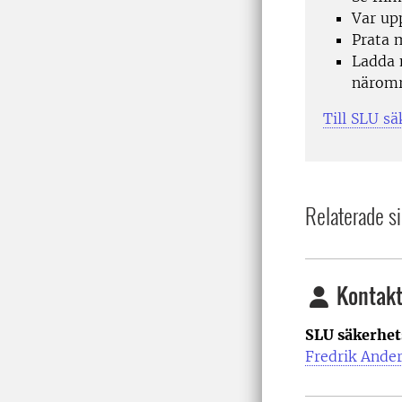
Var upp
Prata 
Ladda 
näromr
Till SLU sä
Relaterade si
Kontakt
SLU säkerhet
Fredrik Ande