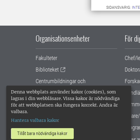
SIDANSVARIG:
INT
Organisationsenheter
För d
Fakulteter
Chef/l
Biblioteket
Doktor
Centrumbildningar och
Forska
samarbetsprojekt
Denna webbplats använder kakor (cookies), som
Handlä
lagras i din webbläsare. Vissa kakor är nödvändiga
Gemensamma verksamhetsstödet
Kommu
för att webbplatsen ska fungera korrekt. Andra är
valbara.
SLU Holding
Lärare/
Hantera valbara kakor
Progra
Tillåt bara nödvändiga kakor
SLU, Sveriges lantbruksuniversitet, har