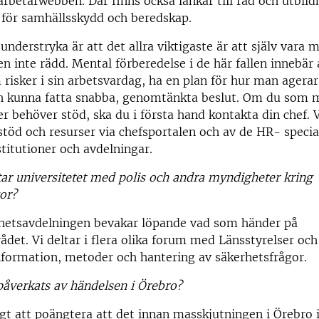
rbetarwebben. Där finns också länkar till råd och utbild
för samhällsskydd och beredskap.
 understryka är att det allra viktigaste är att själv vara 
n inte rädd. Mental förberedelse i de här fallen innebär 
isker i sin arbetsvardag, ha en plan för hur man agerar
ch kunna fatta snabba, genomtänkta beslut. Om du som 
ler behöver stöd, ska du i första hand kontakta din chef. 
 stöd och resurser via chefsportalen och av de HR- specia
stitutioner och avdelningar.
r universitetet med polis och andra myndigheter kring
or?
rhetsavdelningen bevakar löpande vad som händer på
det. Vi deltar i flera olika forum med Länsstyrelser och 
information, metoder och hantering av säkerhetsfrågor.
åverkats av händelsen i Örebro?
igt att poängtera att det innan masskjutningen i Örebro 