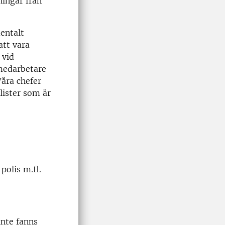
ningar från
mentalt
att vara
 vid
medarbetare
Våra chefer
lister som är
polis m.fl.
inte fanns