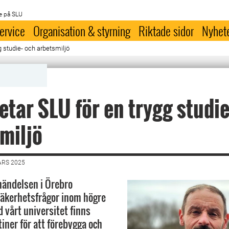
e på SLU
ervice
Organisation & styrning
Riktade sidor
Nyhet
g studie- och arbetsmiljö
etar SLU för en trygg studie
miljö
ARS 2025
händelsen i Örebro
säkerhetsfrågor inom högre
d vårt universitet finns
iner för att förebygga och