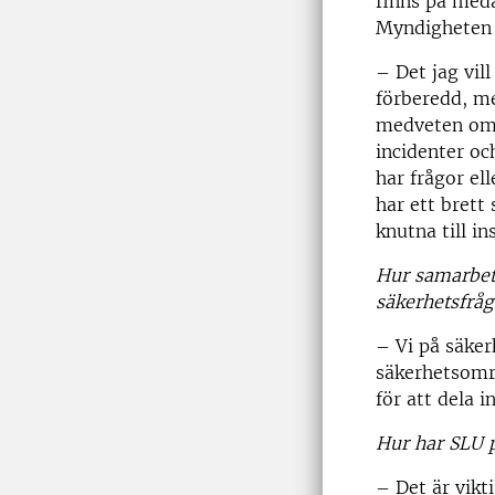
finns på meda
Myndigheten 
– Det jag vill
förberedd, me
medveten om r
incidenter o
har frågor el
har ett brett
knutna till in
Hur samarbeta
säkerhetsfråg
– Vi på säke
säkerhetsområ
för att dela 
Hur har SLU p
– Det är vikt