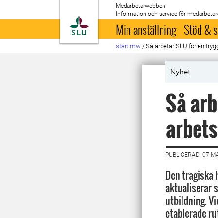
Medarbetarwebben
Information och service för medarbetar
Till startsida
Min anställning
Stöd & s
start mw
/
Så arbetar SLU för en tryg
Nyhet
Så arb
arbets
PUBLICERAD: 07 M
Den tragiska 
aktualiserar 
utbildning. Vi
etablerade rut