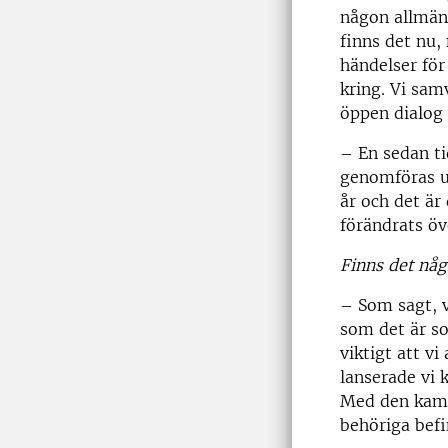
någon allmän 
finns det nu, 
händelser fö
kring. Vi sam
öppen dialog 
– En sedan ti
genomföras un
år och det är
förändrats öve
Finns det någ
– Som sagt, v
som det är so
viktigt att vi
lanserade vi
Med den kampan
behöriga befin