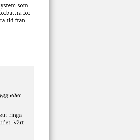
 system som
förbättra för
a tid från
gg eller
akut ringa
ndet. Vårt