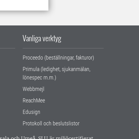
Vanliga verktyg
Proceedo (beställningar, fakturor)
Primula (ledighet, sjukanmälan,
lönespec m.m.)
Webbmejl
ReachMee
Edusign
Protokoll och beslutslistor
ppsala och Umeå.
SLU är miljöcertifierat