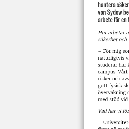
hantera säker
von Sydow ber
arbete för en 
Hur arbetar u
säkerhet och
– För mig so
naturligtvis v
studerar här 
campus. Vårt
risker och av
gott fysisk s
övervakning 
med stöd vid 
Vad har vi fö
– Universitet