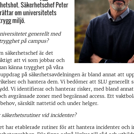
hetshot. Säkerhetschef Peter
ättar om universitetets
trygg miljö.
niversitetet generellt med
 trygghet på campus?
m säkerhetschef är det
iktigt att vi som jobbar och
kan känna trygghet på våra
 uppdrag på säkerhetsavdelningen är bland annat att 
vikelser och hantera dem. Vi bedömer att SLU generellt s
kydd. Vi identifierar och hanterar risker, med bland anna
och avgränsade zoner med begränsad access. Ett vaktbol
behov, särskilt nattetid och under helger.
r säkerhetsrutiner vid incidenter?
et har etablerade rutiner för att hantera incidenter och 