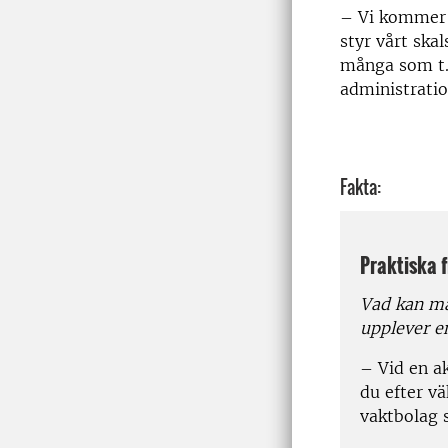
– Vi kommer o
styr vårt ska
många som t.e
administratio
Fakta:
Praktiska 
Vad kan ma
upplever en
– Vid en ak
du efter vä
vaktbolag s