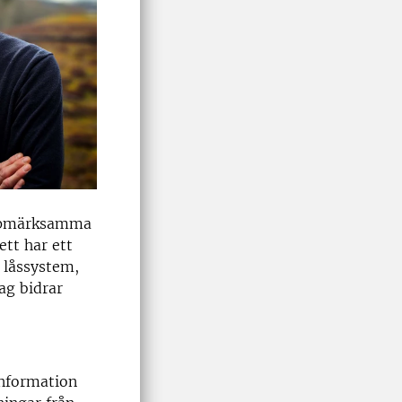
uppmärksamma
ett har ett
t låssystem,
ag bidrar
information