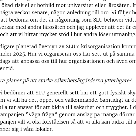
ökad risk eller hotbild mot universitet eller lärosäten. I
några veckor senare, någon anledning till oro. Vi följer h
r att bedöma om det är någonting som SLU behöver vidt
verkar med andra lärosäten och jag upplever att det är 
och att vi hittar mycket stöd i hur andra löser utmaning
digare planerad översyn av SLU:s krisorganisation komm
der 2025. Hur vi organiserar oss har sett ut på samma
 dags att anpassa oss till hur organisationen och även o
r tid.
ra planer på att stärka säkerhetsåtgärderna ytterligare?
i bedömer att SLU generellt sett har ett gott fysiskt sk
m vi vill ha det, öppet och välkomnande. Samtidigt är de
 alla tar ansvar för att bidra till säkerhet och trygghet. 
 kampanjen ”Våga fråga” genom anslag på många dörrar 
jen vill vi öka förståelsen så att vi alla kan bidra till 
ner sig i våra lokaler.