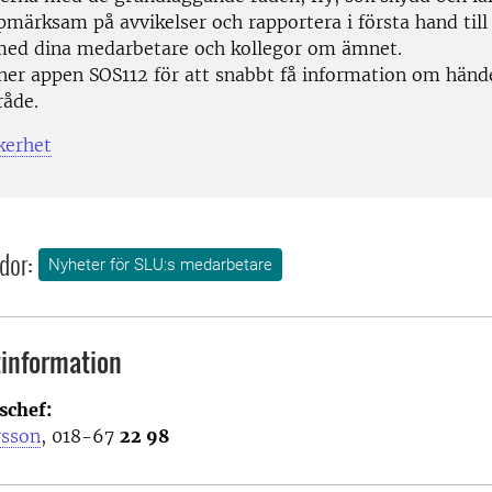
märksam på avvikelser och rapportera i första hand till 
med dina medarbetare och kollegor om ämnet.
ner appen SOS112 för att snabbt få information om händel
åde.
kerhet
dor:
Nyheter för SLU:s medarbetare
information
schef:
rsson
, 018-67
22 98