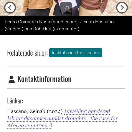
1/1
Previous
Next
Pedro Guimares Naso (handledare), Zeinab Hassano
(student) och Rob Hart (examinator).
Relaterade sidor:
Institutionen för ekonomi
Kontaktinformation
Länkar:
Hassano, Zeinab (2024)
Unveiling gendered
labour dynamics amidst droughts : the case for
African countries