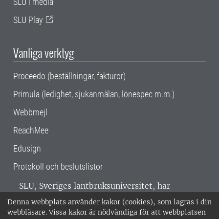
SLU i media
SLU Play
Vanliga verktyg
Proceedo (beställningar, fakturor)
Primula (ledighet, sjukanmälan, lönespec m.m.)
Webbmejl
ReachMee
Edusign
Protokoll och beslutslistor
SLU, Sveriges lantbruksuniversitet, har
verksamhet över hela Sverige. Huvudorter är
Denna webbplats använder kakor (cookies), som lagras i din
Alnarp, Uppsala och Umeå.
SLU är
webbläsare. Vissa kakor är nödvändiga för att webbplatsen