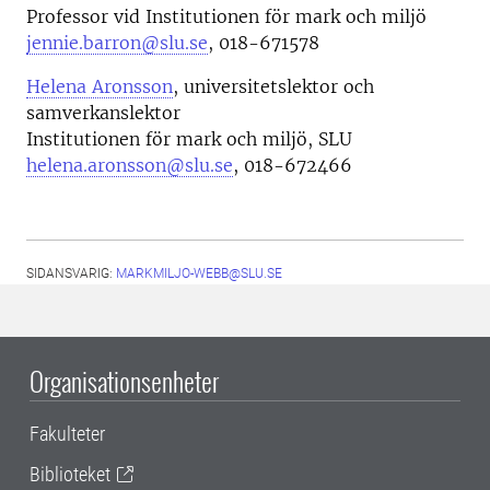
Professor vid
Institutionen för mark och miljö
jennie.barron@slu.se
,
018-671578
Helena Aronsson
, universitetslektor och
samverkanslektor
Institutionen för mark och miljö, SLU
helena.aronsson@slu.se
, 018-672466
SIDANSVARIG:
MARKMILJO-WEBB@SLU.SE
Organisationsenheter
Fakulteter
Biblioteket