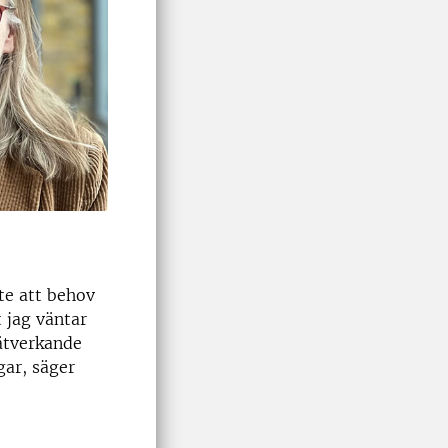
te att behov
t jag väntar
ätverkande
gar, säger