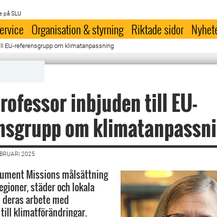
e på SLU
ervice
Organisation & styrning
Riktade sidor
Nyhet
ill EU-referensgrupp om klimatanpassning
rofessor inbjuden till EU-
ensgrupp om klimatanpassn
EBRUARI 2025
rument Missions målsättning
regioner, städer och lokala
i deras arbete med
till klimatförändringar.