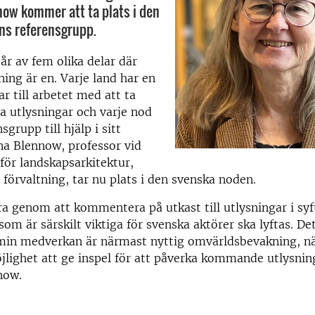
now kommer att ta plats i den
ns referensgrupp.
år av fem olika delar där
ing är en. Varje land har en
r till arbetet med att ta
a utlysningar och varje nod
sgrupp till hjälp i sitt
ina Blennow, professor vid
 för landskapsarkitektur,
 förvaltning, tar nu plats i den svenska noden.
ra genom att kommentera på utkast till utlysningar i syf
som är särskilt viktiga för svenska aktörer ska lyftas. De
 min medverkan är närmast nyttig omvärldsbevakning, n
jlighet att ge inspel för att påverka kommande utlysnin
now.