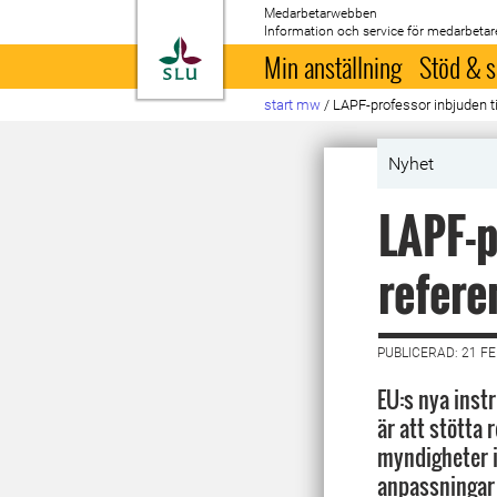
Medarbetarwebben
Information och service för medarbetar
Till startsida
Min anställning
Stöd & s
start mw
/
LAPF-professor inbjuden t
Nyhet
LAPF-p
refer
PUBLICERAD: 21 F
EU:s nya inst
är att stötta 
myndigheter 
anpassningar 