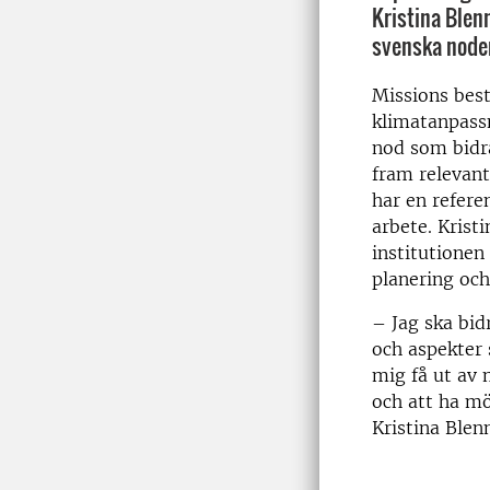
Kristina Blen
svenska node
Missions best
klimatanpassn
nod som bidra
fram relevant
har en referen
arbete. Krist
institutionen
planering och
– Jag ska bid
och aspekter 
mig få ut av
och att ha mö
Kristina Blen