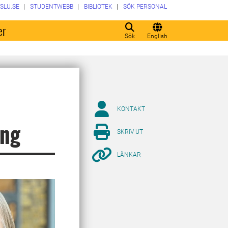
SLU.SE
STUDENTWEBB
BIBLIOTEK
SÖK PERSONAL
er
Sök
English
KONTAKT
ing
SKRIV UT
LÄNKAR