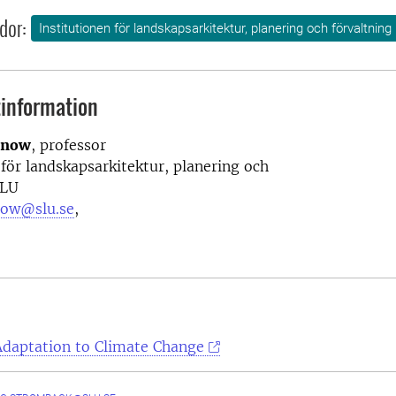
dor:
Institutionen för landskapsarkitektur, planering och förvaltning
information
nnow
, professor
 för landskapsarkitektur, planering och
SLU
nnow@slu.se
,
Adaptation to Climate Change