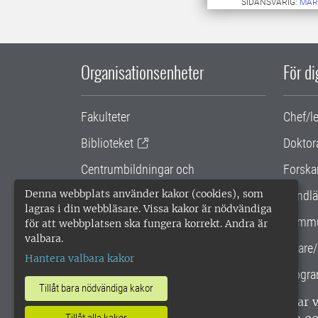
SIDANSVARIG:
MAR
Organisationsenheter
För d
Fakulteter
Chef/l
Biblioteket
Doktor
Centrumbildningar och
Forska
samarbetsprojekt
Denna webbplats använder kakor (cookies), som
Handlä
lagras i din webbläsare. Vissa kakor är nödvändiga
Gemensamma verksamhetsstödet
Kommu
för att webbplatsen ska fungera korrekt. Andra är
valbara.
SLU Holding
Lärare/
Hantera valbara kakor
Progra
Tillåt bara nödvändiga kakor
SLU, Sveriges lantbruksuniversitet, har