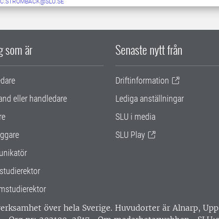
C.STROMBACK@SLU.SE
ig som är
Senaste nytt från
edare
Driftinformation
and eller handledare
Lediga anställningar
re
SLU i media
ggare
SLU Play
nikatör
studierektor
mstudierektor
 verksamhet över hela Sverige. Huvudorter är Alnarp, U