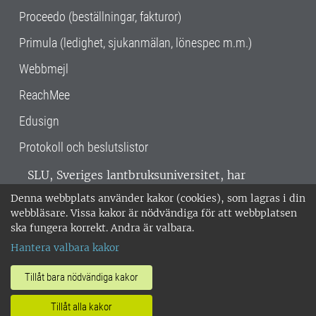
Proceedo (beställningar, fakturor)
Primula (ledighet, sjukanmälan, lönespec m.m.)
Webbmejl
ReachMee
Edusign
Protokoll och beslutslistor
SLU, Sveriges lantbruksuniversitet, har
verksamhet över hela Sverige. Huvudorter är
Denna webbplats använder kakor (cookies), som lagras i din
Alnarp, Uppsala och Umeå.
SLU är
webbläsare. Vissa kakor är nödvändiga för att webbplatsen
miljöcertifierat enligt ISO 14001. •
Telefon:
ska fungera korrekt. Andra är valbara.
018-67 10 00 • Org nr: 202100-2817 •
Om
Hantera valbara kakor
medarbetarwebben
•
SLU:s fakturaadress
•
Om SLU:s webbplatser
•
Vid KRIS
Tillåt bara nödvändiga kakor
•
Hantera kakor
•
Behandling av
Tillåt alla kakor
personuppgifter