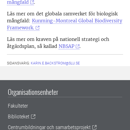
mångfald
.
Läs mer om det globala ramverket för biologisk
mångfald:
Kunming-Montreal Global Biodiversity
Framework.
Läs mer om kraven på nationell strategi och
åtgärdsplan, så kallad
NBSAP
.
SIDANSVARIG:
KARIN.E.BACKSTROM@SLU.SE
Organisationsenheter
Fakulteter
Biblioteket
Centrumbildningar och samarbetsprojekt