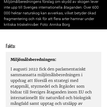
Miljömålberedningens förslag om skydd av skogen lever
inte upp till Sveriges internationella åtaganden. Över 600
000 hektar naturskog kan avverkas, vilket betyder ökad
fragmentering och risk för att flera arter hamnar under
kritiska tröskelnivåer. Foto: Annika Borg
Fakta:
Miljömålsberedningen:
I augusti 2022 fick den parlamentariskt
sammansatta miljömålsberedningen i
uppdrag att föreslå en strategi med
etappmål, styrmedel och åtgärder som
bidrar till Sveriges åtaganden inom EU och
internationellt för naturvård och biologisk
mångfald samt upptag och utsläpp av