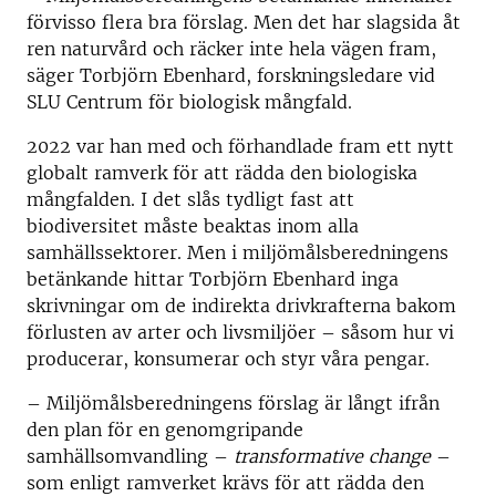
förvisso flera bra förslag. Men det har slagsida åt
ren naturvård och räcker inte hela vägen fram,
säger Torbjörn Ebenhard, forskningsledare vid
SLU Centrum för biologisk mångfald.
2022 var han med och förhandlade fram ett nytt
globalt ramverk för att rädda den biologiska
mångfalden. I det slås tydligt fast att
biodiversitet måste beaktas inom alla
samhällssektorer. Men i miljömålsberedningens
betänkande hittar Torbjörn Ebenhard inga
skrivningar om de indirekta drivkrafterna bakom
förlusten av arter och livsmiljöer – såsom hur vi
producerar, konsumerar och styr våra pengar.
– Miljömålsberedningens förslag är långt ifrån
den plan för en genomgripande
samhällsomvandling –
transformative change
–
som enligt ramverket krävs för att rädda den