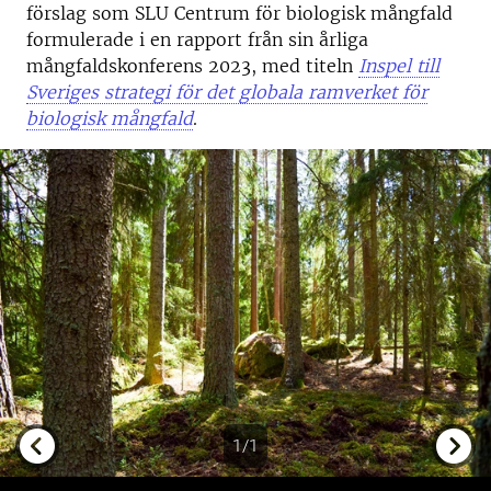
förslag som SLU Centrum för biologisk mångfald
formulerade i en rapport från sin årliga
mångfaldskonferens 2023, med titeln
Inspel till
Sveriges strategi för det globala ramverket för
biologisk mångfald
.
1/1
Previous
Next