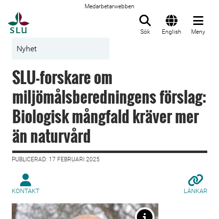
Medarbetarwebben
Till startsida
Sök
English
Meny
Nyhet
SLU-forskare om
miljömålsberedningens förslag:
Biologisk mångfald kräver mer
än naturvård
PUBLICERAD: 17 FEBRUARI 2025
KONTAKT
LÄNKAR