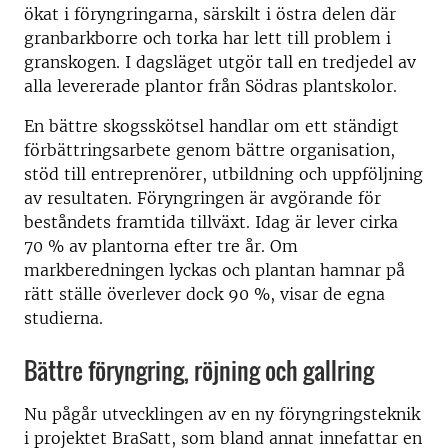
ökat i föryngringarna, särskilt i östra delen där
granbarkborre och torka har lett till problem i
granskogen. I dagsläget utgör tall en tredjedel av
alla levererade plantor från Södras plantskolor.
En bättre skogsskötsel handlar om ett ständigt
förbättringsarbete genom bättre organisation,
stöd till entreprenörer, utbildning och uppföljning
av resultaten. Föryngringen är avgörande för
beståndets framtida tillväxt. Idag är lever cirka
70 % av plantorna efter tre år. Om
markberedningen lyckas och plantan hamnar på
rätt ställe överlever dock 90 %, visar de egna
studierna.
Bättre föryngring, röjning och gallring
Nu pågår utvecklingen av en ny föryngringsteknik
i projektet BraSatt, som bland annat innefattar en