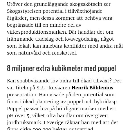
Utöver den grundläggande skogsskötseln ser
Skogsstyrelsen potential i tillväxthöjande
åtgärder, men dessa kommer att behöva vara
begränsade till en mindre del av
virkesproduktionsmarken. Där handlar det om
främmande trädslag och kvävegödsling, något
som lokalt kan innebära konflikter med andra mål
som naturvård och renskötsel.
8 miljoner extra kubikmeter med poppel
Kan snabbväxande löv bidra till ökad tillväxt? Det
var titeln på SLU-forskaren
Henrik Böhlenius
presentation. Han visade på den potential som
finns i ökad plantering av poppel och hybridasp.
Poppel passar bra på bördigare marker med ett
pH över 5, vilket ofta handlar om övergiven
jordbruksmark. I Sverige räknar han med att det
finns cirka 500 000 hektar outnyttjad