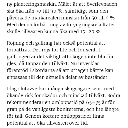
ny planteringsmaskin. Målet är att överlevnaden
ska öka från 70 till 90 %, samtidigt som den
påverkade markarealen minskar från 50 till 5 %.
Med denna förbättring av föryngringsresultatet
skulle tillväxten kunna öka med 15–20 %.
Röjning och gallring har också potential att
förbättras. Det röjs för lite och för sent. I
gallringen är det viktigt att skogen inte blir för
gles, då tappar den tillväxt. Nu utvecklas
förarstöd i skördarna så att uttagen bättre kan
anpassas till den aktuella delar av beståndet.
Idag slutavverkar många skogsägare sent, med
ökande risk för skador och minskad tillväxt. Södra
rekommenderar en omloppstid på 65–75 år för
gran på de vanligaste boniteterna, och lite längre
för tall. Genom kortare omloppstider finns
potential att öka tillväxten över tid.