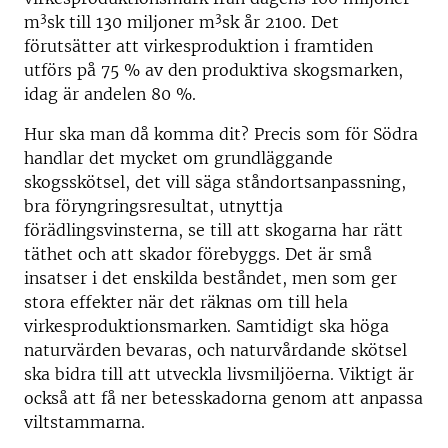
3
3
m
sk till 130 miljoner m
sk år 2100. Det
förutsätter att virkesproduktion i framtiden
utförs på 75 % av den produktiva skogsmarken,
idag är andelen 80 %.
Hur ska man då komma dit? Precis som för Södra
handlar det mycket om grundläggande
skogsskötsel, det vill säga ståndortsanpassning,
bra föryngringsresultat, utnyttja
förädlingsvinsterna, se till att skogarna har rätt
täthet och att skador förebyggs. Det är små
insatser i det enskilda beståndet, men som ger
stora effekter när det räknas om till hela
virkesproduktionsmarken. Samtidigt ska höga
naturvärden bevaras, och naturvårdande skötsel
ska bidra till att utveckla livsmiljöerna. Viktigt är
också att få ner betesskadorna genom att anpassa
viltstammarna.