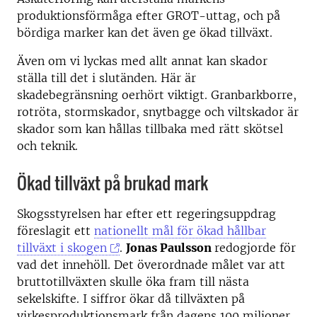
produktionsförmåga efter GROT-uttag, och på
bördiga marker kan det även ge ökad tillväxt.
Även om vi lyckas med allt annat kan skador
ställa till det i slutänden. Här är
skadebegränsning oerhört viktigt. Granbarkborre,
rotröta, stormskador, snytbagge och viltskador är
skador som kan hållas tillbaka med rätt skötsel
och teknik.
Ökad tillväxt på brukad mark
Skogsstyrelsen har efter ett regeringsuppdrag
föreslagit ett
nationellt mål för ökad hållbar
tillväxt i skogen
.
Jonas Paulsson
redogjorde för
vad det innehöll. Det överordnade målet var att
bruttotillväxten skulle öka fram till nästa
sekelskifte. I siffror ökar då tillväxten på
virkesproduktionsmark från dagens 100 miljoner