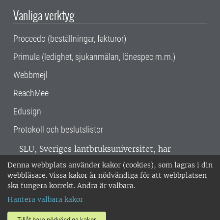
Vanliga verktyg
Proceedo (beställningar, fakturor)
Primula (ledighet, sjukanmälan, lönespec m.m.)
Webbmejl
ReachMee
Edusign
Protokoll och beslutslistor
SLU, Sveriges lantbruksuniversitet, har
verksamhet över hela Sverige. Huvudorter är
Denna webbplats använder kakor (cookies), som lagras i din
Alnarp, Uppsala och Umeå.
SLU är
webbläsare. Vissa kakor är nödvändiga för att webbplatsen
miljöcertifierat enligt ISO 14001. •
Telefon:
ska fungera korrekt. Andra är valbara.
018-67 10 00 • Org nr: 202100-2817 •
Om
Hantera valbara kakor
medarbetarwebben
•
SLU:s fakturaadress
•
Om SLU:s webbplatser
•
Vid KRIS