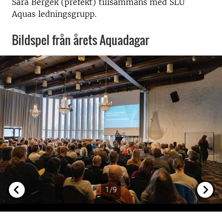
Sara Bergek (prefekt) tillsammans med SLU
Aquas ledningsgrupp.
Bildspel från årets Aquadagar
1/9
Previous
Next