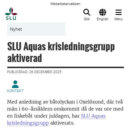
Medarbetarwebben
Till startsida
Sök
English
Meny
Nyhet
SLU Aquas krisledningsgrupp
aktiverad
PUBLICERAD: 26 DECEMBER 2025
KONTAKT
Med anledning av båtolyckan i Oxelösund, där två
män i 60-årsåldern omkommit då de var ute med
en fiskebåt under juldagen, har
SLU Aquas
krisledningsgrupp
aktiverats.