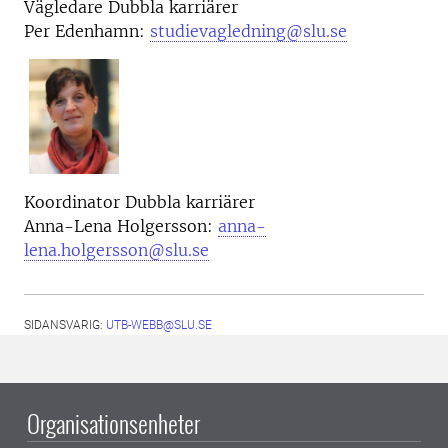
Vägledare Dubbla karriärer
Per Edenhamn:
studievagledning@slu.se
Koordinator Dubbla karriärer
Anna-Lena Holgersson:
anna-
lena.holgersson@slu.se
SIDANSVARIG:
UTB-WEBB@SLU.SE
Organisationsenheter