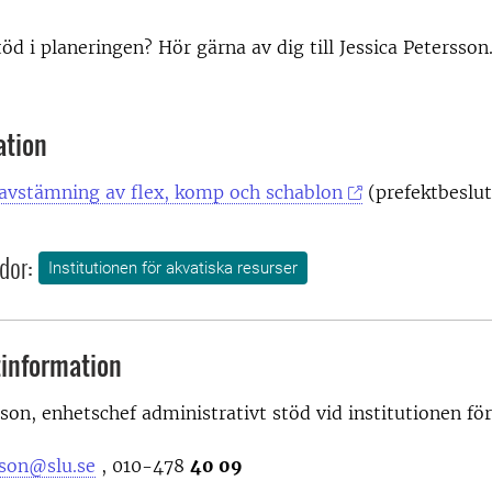
öd i planeringen? Hör gärna av dig till Jessica Petersson
ation
r avstämning av flex, komp och schablon
(prefektbeslut
dor:
Institutionen för akvatiska resurser
information
sson,
enhetschef administrativt stöd vid institutionen fö
sson@slu.se
, 010-478
40 09