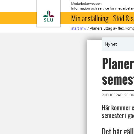
Medarbetarwebben
Information och service för medarbetar
Till startsida
Min anställning
Stöd & s
start mw
/
Planera uttag av flex, kom
Nyhet
Planer
semest
PUBLICERAD: 20 O
Här kommer en
semester i god
Det här gäll