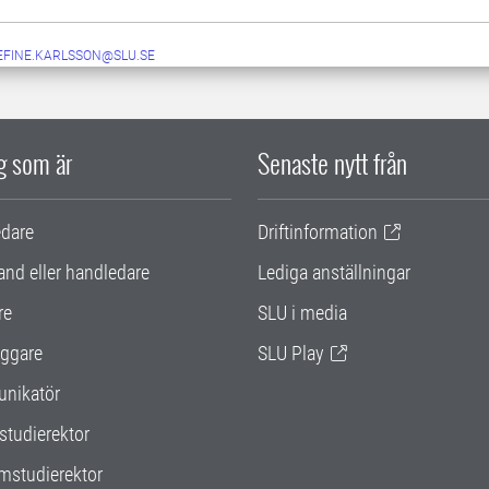
EFINE.KARLSSON@SLU.SE
ig som är
Senaste nytt från
edare
Driftinformation
and eller handledare
Lediga anställningar
re
SLU i media
ggare
SLU Play
nikatör
studierektor
mstudierektor