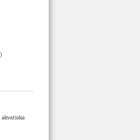
.
)
r akvatiska