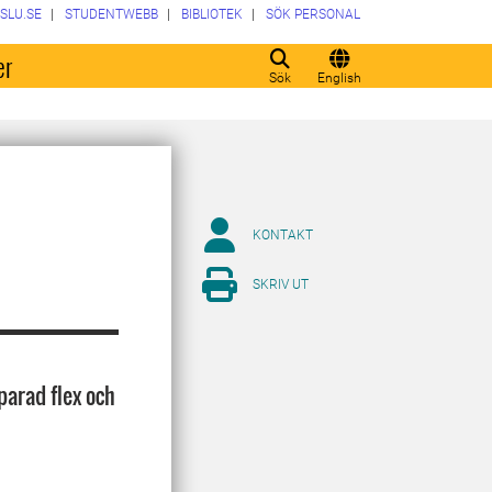
SLU.SE
STUDENTWEBB
BIBLIOTEK
SÖK PERSONAL
er
Sök
English
KONTAKT
SKRIV UT
parad flex och