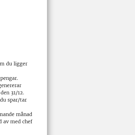
om du ligger
 pengar.
genererar
 den 31/12.
 du spar/tar
ommande månad
d av med chef