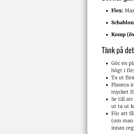
Flex:
Max
Schablon
Komp (öv
Tänk på det
Gör en pl
högt i fle
Ta ut fle
Planera i
mycket fl
Se till a
ut ta ut 
För att 
(om man 
innan regi