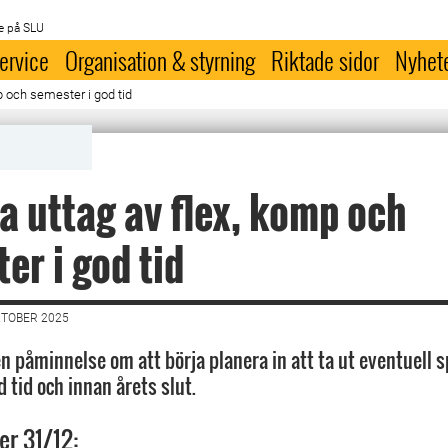
e på SLU
ervice
Organisation & styrning
Riktade sidor
Nyhet
p och semester i god tid
a uttag av flex, komp och
er i god tid
KTOBER 2025
 påminnelse om att börja planera in att ta ut eventuell s
 tid och innan årets slut.
er 31/12: