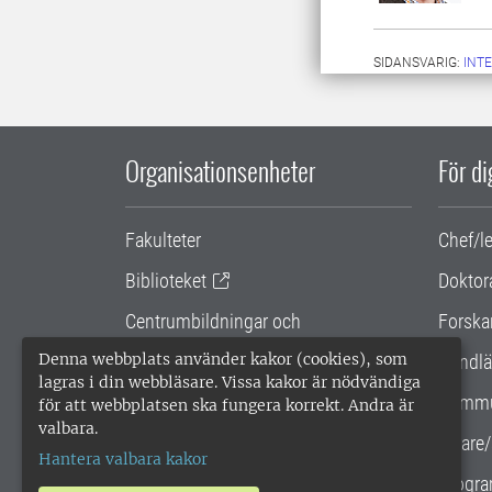
SIDANSVARIG:
INT
Organisationsenheter
För d
Fakulteter
Chef/l
Biblioteket
Doktor
Centrumbildningar och
Forska
samarbetsprojekt
Denna webbplats använder kakor (cookies), som
Handlä
lagras i din webbläsare. Vissa kakor är nödvändiga
Gemensamma verksamhetsstödet
Kommu
för att webbplatsen ska fungera korrekt. Andra är
valbara.
SLU Holding
Lärare/
Hantera valbara kakor
Progra