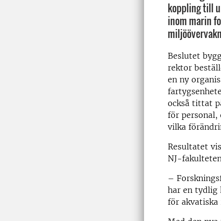
koppling till
inom marin fo
miljöövervakn
Beslutet byg
rektor beställ
en ny organis
fartygsenhet
också tittat 
för personal,
vilka föränd
Resultatet vi
NJ-fakulteten
– Forsknings
har en tydlig
för akvatiska