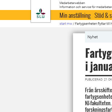
Medarbetarwebben
Information och service för medarbetar
Till startsida
Min anställning
Stöd & s
start mw
/
Fartygsenheten flyttar till
Nyhet
Fartyg
i janu
PUBLICERAD: 21 O
Från årsskif
fartygsenhete
NJ-fakulteten.
forskningsfar