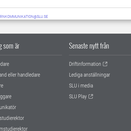
ERNKOMMUNIKATION@SLU.SE
ig som är
Senaste nytt från
edare
Driftinformation
and eller handledare
Lediga anställningar
re
SLU i media
ggare
SLU Play
nikatör
studierektor
mstudierektor