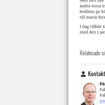
Med den nya 
andra stora i
bedöms ge bät
till marin fo
I dag tillhör
med den 1 jan
Relaterade si
Kontakt
Pä
Fa
Fa
pa