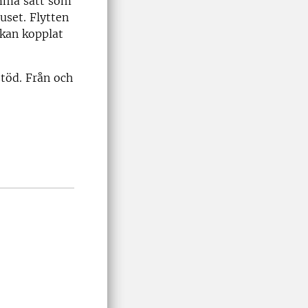
mma sätt som
uset. Flytten
rkan kopplat
stöd. Från och