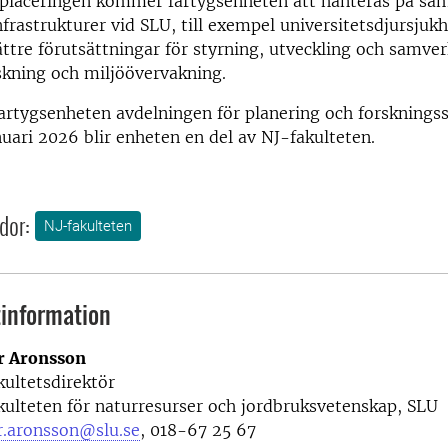
placeringen kommer fartygsenheten att hanteras på sa
nfrastrukturer vid SLU, till exempel universitetsdjursjukh
tre förutsättningar för styrning, utveckling och samve
rskning och miljöövervakning.
 fartygsenheten avdelningen för planering och forsknings
uari 2026 blir enheten en del av NJ-fakulteten.
dor:
NJ-fakulteten
information
r Aronsson
kultetsdirektör
kulteten för naturresurser och jordbruksvetenskap, SLU
r.aronsson@slu.se
, 018-67 25 67