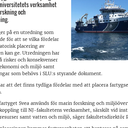
 universitetets verksamhet
rskning och
ing.
ger på en utredning som
de för att se vilka fördelar
atorisk placering av
en kan ge. Utredningen har
på risker och konsekvenser
 ekonomi och miljö samt
ringar som behövs i SLU:s styrande dokument.
sar att det finns tydliga fördelar med att placera fartyg
.
fartyget Svea används för marin forskning och miljööve
 koppling till NJ-fakultetens verksamhet, särskilt vid ins
 resurser samt vatten och miljö, säger fakultetsdirektör 