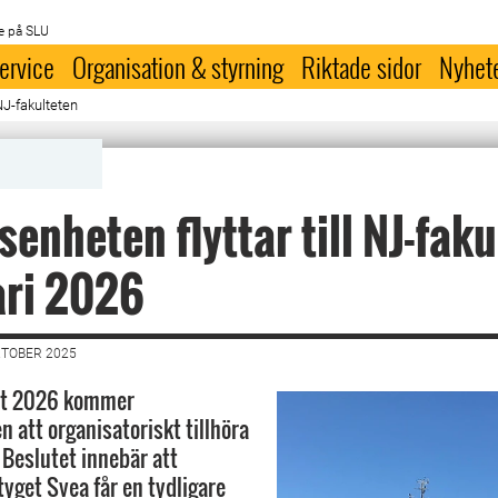
e på SLU
ervice
Organisation & styrning
Riktade sidor
Nyhet
 NJ-fakulteten
senheten flyttar till NJ-fak
ari 2026
KTOBER 2025
tet 2026 kommer
n att organisatoriskt tillhöra
 Beslutet innebär att
tyget Svea får en tydligare