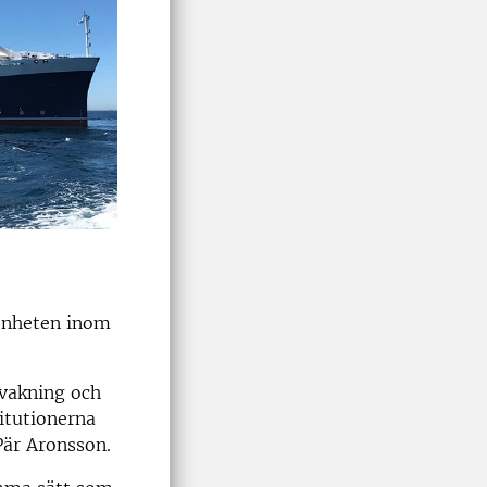
senheten inom
rvakning och
titutionerna
Pär Aronsson.