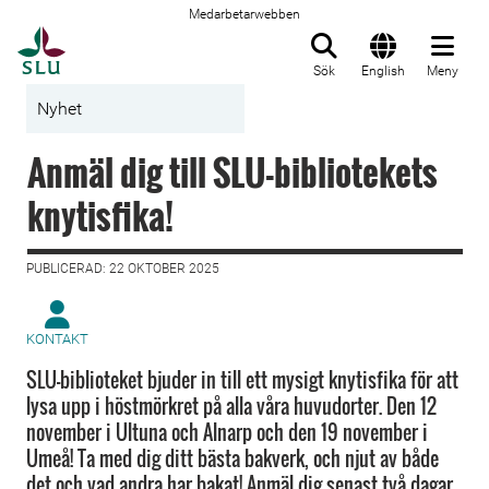
Medarbetarwebben
Till startsida
Sök
English
Meny
Nyhet
Anmäl dig till SLU-bibliotekets
knytisfika!
PUBLICERAD: 22 OKTOBER 2025
KONTAKT
SLU-biblioteket bjuder in till ett mysigt knytisfika för att
lysa upp i höstmörkret på alla våra huvudorter. Den 12
november i Ultuna och Alnarp och den 19 november i
Umeå! Ta med dig ditt bästa bakverk, och njut av både
det och vad andra har bakat! Anmäl dig senast två dagar