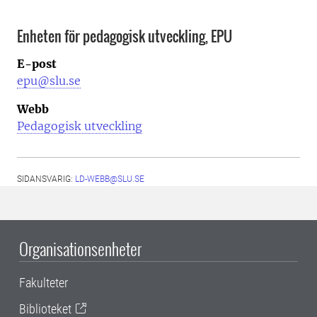
Enheten för pedagogisk utveckling, EPU
E-post
epu@slu.se
Webb
Pedagogisk utveckling
SIDANSVARIG:
LD-WEBB@SLU.SE
Organisationsenheter
Fakulteter
Biblioteket