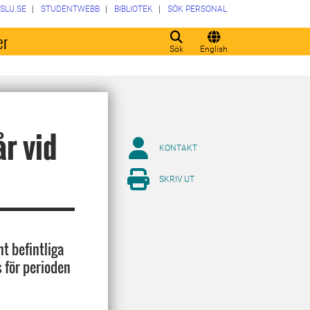
SLU.SE
STUDENTWEBB
BIBLIOTEK
SÖK PERSONAL
er
Sök
English
r vid
KONTAKT
SKRIV UT
t befintliga
 för perioden