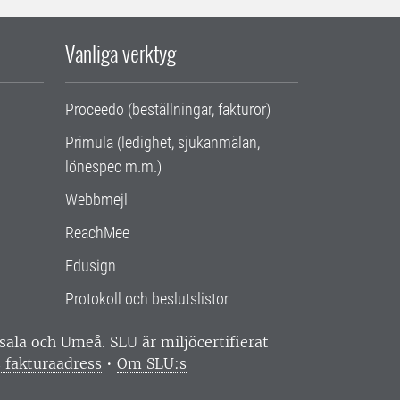
Vanliga verktyg
Proceedo (beställningar, fakturor)
Primula (ledighet, sjukanmälan,
lönespec m.m.)
Webbmejl
ReachMee
Edusign
Protokoll och beslutslistor
ppsala och Umeå.
SLU är miljöcertifierat
 fakturaadress
•
Om SLU:s