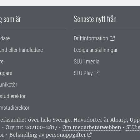
ig som är
Senaste nytt från
edare
Driftinformation
and eller handledare
Lediga anställningar
re
SLU i media
ggare
SLU Play
nikatör
studierektor
mstudierektor
 verksamhet över hela Sverige. Huvudorter är Alnarp, U
0 • Org nr: 202100-2817 •
Om medarbetarwebben
•
SLU:s
or
•
Behandling av personuppgifter