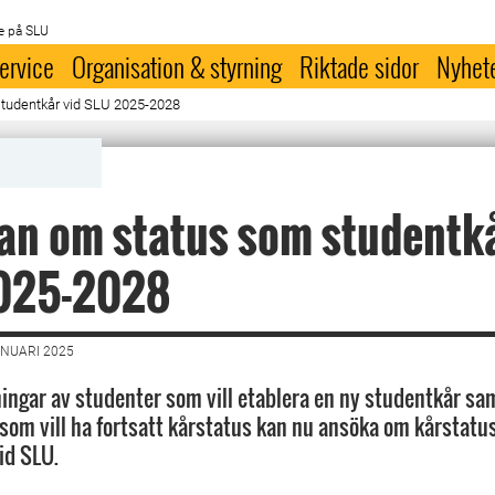
e på SLU
ervice
Organisation & styrning
Riktade sidor
Nyhet
tudentkår vid SLU 2025-2028
n om status som studentkå
025-2028
ANUARI 2025
gar av studenter som vill etablera en ny studentkår sam
som vill ha fortsatt kårstatus kan nu ansöka om kårstatus
id SLU.