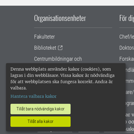
Organisationsenheter
För d
Fakulteter
Chef/l
Biblioteket
Doktor
Centrumbildningar och
Forska
samarbetsprojekt
Denna webbplats använder kakor (cookies), som
Handlä
lagras i din webbläsare. Vissa kakor är nödvändiga
Gemensamma verksamhetsstödet
Kommu
för att webbplatsen ska fungera korrekt. Andra är
valbara.
SLU Holding
Lärare/
Hantera valbara kakor
Progra
Tillåt bara nödvändiga kakor
SLU, Sveriges lantbruksuniversitet, har
enligt ISO 14001. •
Telefon: 018-67 10 0
Tillåt alla kakor
webbplatser
•
Vid KRIS
•
Hantera kak