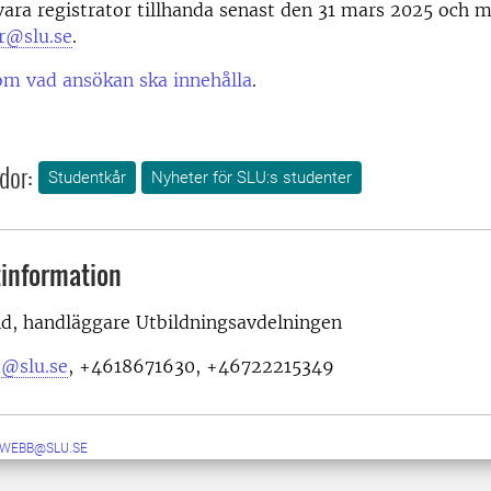
ara registrator tillhanda senast den 31 mars 2025 och m
or@slu.se
.
om vad ansökan ska innehålla
.
dor:
Studentkår
Nyheter för SLU:s studenter
information
nd, handläggare Utbildningsavdelningen
d@slu.se
, +4618671630, +46722215349
-WEBB@SLU.SE