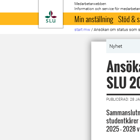
Medarbetarwebben
Information och service för medarbetar
Till startsida
Min anställning
Stöd & s
start mw
/
Ansökan om status som s
Nyhet
Ansöka
SLU 2
PUBLICERAD: 28 J
Sammanslutnin
studentkårer 
2025 – 2028 v