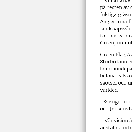
- Vi har arbe
på resten av 
fuktiga gräsm
Ängsytorna fr
landskapsvår
torrbacksflor
Green, utemil
Green Flag Aw
Storbritannie
kommundepart
belöna välskö
skötsel och u
världen.
I Sverige fin
och Jonsereds 
- Vår vision 
anställda oc