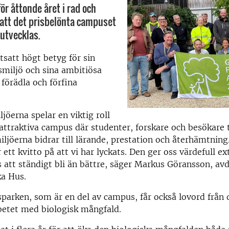
ör åttonde året i rad och
att det prisbelönta campuset
 utvecklas.
rtsatt högt betyg för sin
miljö och sina ambitiösa
 förädla och förfina
öerna spelar en viktig roll
 attraktiva campus där studenter, forskare och besökare 
iljöerna bidrar till lärande, prestation och återhämtnin
 ett kvitto på att vi har lyckats. Den ger oss värdefull e
s att ständigt bli än bättre, säger Markus Göransson, av
a Hus.
parken, som är en del av campus, får också lovord från
betet med biologisk mångfald.