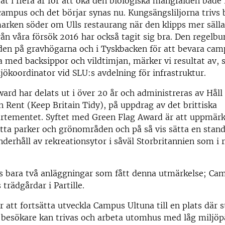
tat i flera år för att öka den biologiska mångfalden både
campus och det börjar synas nu. Kungsängsliljorna trivs 
arken söder om Ulls restaurang när den klipps mer sälla
ån våra försök 2016 har också tagit sig bra. Den regelb
den på gravhögarna och i Tyskbacken för att bevara cam
a med backsippor och vildtimjan, märker vi resultat av, 
jökoordinator vid SLU:s avdelning för infrastruktur.
ard har delats ut i över 20 år och administreras av Håll
n Rent (Keep Britain Tidy), på uppdrag av det brittiska
ementet. Syftet med Green Flag Award är att uppmä
tta parker och grönområden och på så vis sätta en stand
nderhåll av rekreationsytor i såväl Storbritannien som i 
ns bara två anläggningar som fått denna utmärkelse; Ca
trädgårdar i Partille.
är att fortsätta utveckla Campus Ultuna till en plats där 
h besökare kan trivas och arbeta utomhus med låg miljö