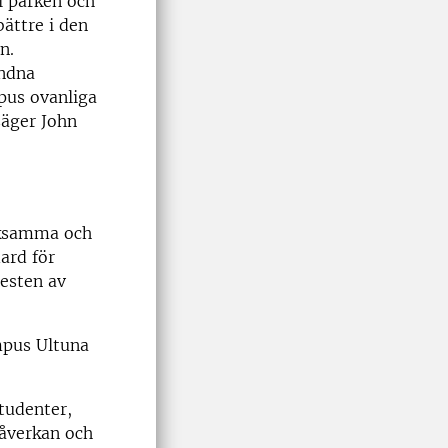
 i parken och
bättre i den
n.
undna
pus ovanliga
säger John
rksamma och
ard för
resten av
mpus Ultuna
studenter,
påverkan och