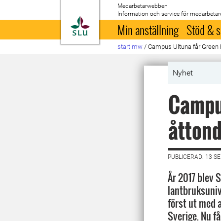
Medarbetarwebben
Information och service för medarbetar
Till startsida
Min anställning
Stöd & s
start mw
/
Campus Ultuna får Green F
Nyhet
Campus
åttond
PUBLICERAD: 13 S
År 2017 blev 
lantbruksuni
först ut med a
Sverige. Nu f