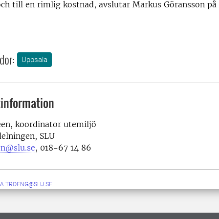
och till en rimlig kostnad, avslutar Markus Göransson p
dor:
Uppsala
information
en, koordinator utemiljö
delningen, SLU
en@slu.se
, 018-67 14 86
KA.TROENG@SLU.SE