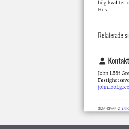
hög kvalitet 
Hus.
Relaterade si
Kontakt
John Lööf Gre
Fastighetsav
john.loof.gre
SIDANSVARIG:
ERI