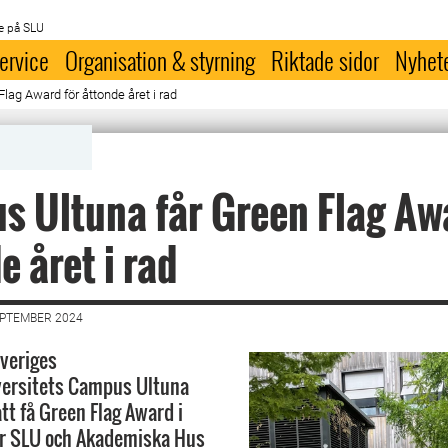
e på SLU
ervice
Organisation & styrning
Riktade sidor
Nyhet
lag Award för åttonde året i rad
 Ultuna får Green Flag Aw
e året i rad
EPTEMBER 2024
Sveriges
versitets Campus Ultuna
tt få Green Flag Award i
år SLU och Akademiska Hus