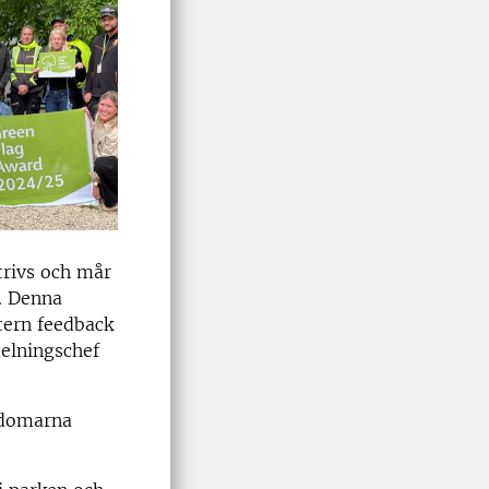
trivs och mår
g. Denna
xtern feedback
delningschef
 domarna