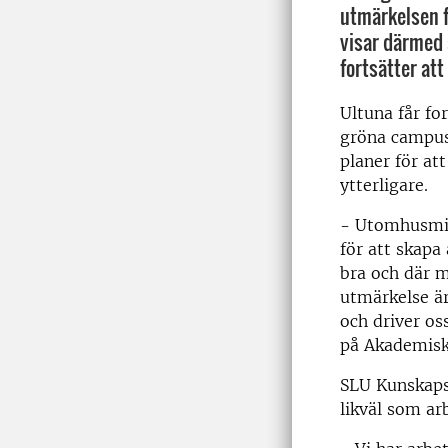
utmärkelsen f
visar därmed 
fortsätter att
Ultuna får fo
gröna campus
planer för att
ytterligare.
- Utomhusmilj
för att skapa
bra och där m
utmärkelse är
och driver os
på Akademisk
SLU Kunskaps
likväl som ar