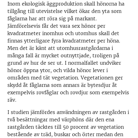
Inom ekologisk äggproduktion skall hönorna ha
tillgång till utevistelse vilket ökar den yta som
fåglarna har att röra sig på markant.
Jämförelsevis får det vara sex hönor per
kvadratmeter inomhus och utomhus skall det
finnas ytterligare fyra kvadratmeter per höna.
Men det är känt att utomhusrastgårdarna i
många fall är mycket outnyttjade, troligen på
grund av hur de ser ut. I normalfallet undviker
hönor öppna ytor, och vilda hönor lever i
områden med tät vegetation. Vegetationen ger
skydd åt fåglarna som annars är bytesdjur åt
exempelvis rovfåglar och rovdjur som exempelvis
räv.
I studien jämfördes användningen av rastgården i
två besättningar med värphöns där den ena
rastgården täcktes till 50 procent av vegetation
bestående av träd, buskar och örter medan den