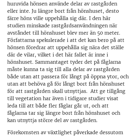
huruvida hönsen använde delar av rastgården
eller inte. Ju längre bort från hönshuset, desto
färre höns ville uppehålla sig där. I den här
studien minskade rastgårdsanvändningen när
avståndet till hönshuset blev mer än 50 meter.
Författarna spekulerade i att det kan bero på att
hönsen föredrar att uppehålla sig nära det ställe
där de vilar, vilket i det här fallet är inne i
hönshuset. Sammantaget tyder det på fåglarna
måste kunna ta sig till alla delar av rastgården
både utan att passera för långt på öppna ytor, och
utan att behöva gå för långt bort från hönshuset
för att rastgården skall utnyttjas. Att ge tillgång
till vegetation har även i tidigare studier visat
leda till att både fler fåglar går ut, och att
fåglarna tar sig längre bort från hönshuset och
kan utnyttja större del av rastgården.
Förekomsten av växtlighet påverkade dessutom