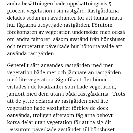
andra besättningen hade uppskattningsvis 5
procent vegetation i sin rastgård. Rastgårdarna
delades sedan in i kvadranter för att kunna mäta
hur fåglarna utnyttjade rastgården. Förutom
förekomsten av vegetation undersökte man också
om andra faktorer, såsom avstånd från hönshuset
och temperatur påverkade hur hönorna valde att
använda rastgården.
Generellt sätt användes rastgården med mer
vegetation både mer och jämnare än rastgården
med lite vegetation. Signifikant fler hönor
vistades i de kvadranter som hade vegetation,
jämfört med dem utan i båda rastgårdarna. Trots
att de yttre delarna av rastgården med lite
vegetation hade växtlighet förblev de dock
oanvända, troligen eftersom fåglarna behövt
korsa delar utan vegetation för att ta sig dit.
Dessutom påverkade avståndet till hönshuset