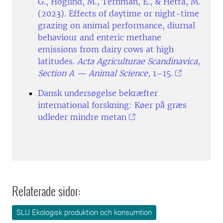
G., Höglind, M., Ternman, E., & Hetta, M.
(2023). Effects of daytime or night-time
grazing on animal performance, diurnal
behaviour and enteric methane
emissions from dairy cows at high
latitudes.
Acta Agriculturae Scandinavica,
Section A — Animal Science
, 1–15.
Dansk undersøgelse bekræfter
international forskning: Køer på græs
udleder mindre metan
Relaterade sidor:
SLU Ekologisk produktion och konsumtion