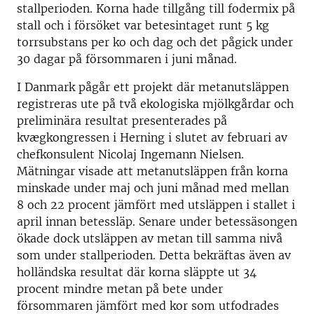
stallperioden. Korna hade tillgång till fodermix på
stall och i försöket var betesintaget runt 5 kg
torrsubstans per ko och dag och det pågick under
30 dagar på försommaren i juni månad.
I Danmark pågår ett projekt där metanutsläppen
registreras ute på två ekologiska mjölkgårdar och
preliminära resultat presenterades på
kvægkongressen i Herning i slutet av februari av
chefkonsulent Nicolaj Ingemann Nielsen.
Mätningar visade att metanutsläppen från korna
minskade under maj och juni månad med mellan
8 och 22 procent jämfört med utsläppen i stallet i
april innan betessläp. Senare under betessäsongen
ökade dock utsläppen av metan till samma nivå
som under stallperioden. Detta bekräftas även av
holländska resultat där korna släppte ut 34
procent mindre metan på bete under
försommaren jämfört med kor som utfodrades