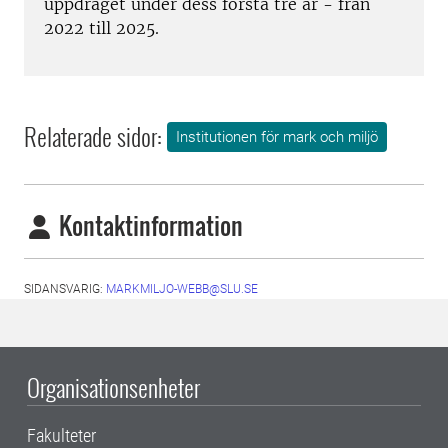
uppdraget under dess första tre år - från
2022 till 2025.
Relaterade sidor:
Institutionen för mark och miljö
Kontaktinformation
SIDANSVARIG:
MARKMILJO-WEBB@SLU.SE
Organisationsenheter
Fakulteter