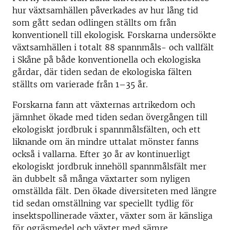
hur växtsamhällen påverkades av hur lång tid
som gått sedan odlingen ställts om från
konventionell till ekologisk. Forskarna undersökte
växtsamhällen i totalt 88 spannmåls- och vallfält
i Skåne på både konventionella och ekologiska
gårdar, där tiden sedan de ekologiska fälten
ställts om varierade från 1–35 år.
Forskarna fann att växternas artrikedom och
jämnhet ökade med tiden sedan övergången till
ekologiskt jordbruk i spannmålsfälten, och ett
liknande om än mindre uttalat mönster fanns
också i vallarna. Efter 30 år av kontinuerligt
ekologiskt jordbruk innehöll spannmålsfält mer
än dubbelt så många växtarter som nyligen
omställda fält. Den ökade diversiteten med längre
tid sedan omställning var speciellt tydlig för
insektspollinerade växter, växter som är känsliga
för ogräsmedel och växter med sämre