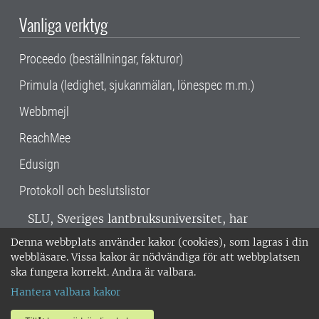
Vanliga verktyg
Proceedo (beställningar, fakturor)
Primula (ledighet, sjukanmälan, lönespec m.m.)
Webbmejl
ReachMee
Edusign
Protokoll och beslutslistor
SLU, Sveriges lantbruksuniversitet, har
verksamhet över hela Sverige. Huvudorter är
Denna webbplats använder kakor (cookies), som lagras i din
Alnarp, Uppsala och Umeå.
SLU är
webbläsare. Vissa kakor är nödvändiga för att webbplatsen
miljöcertifierat enligt ISO 14001. •
Telefon:
ska fungera korrekt. Andra är valbara.
018-67 10 00 • Org nr: 202100-2817 •
Om
Hantera valbara kakor
medarbetarwebben
•
SLU:s fakturaadress
•